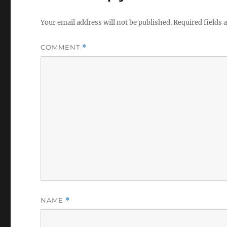
Your email address will not be published.
Required fields
COMMENT
*
NAME
*