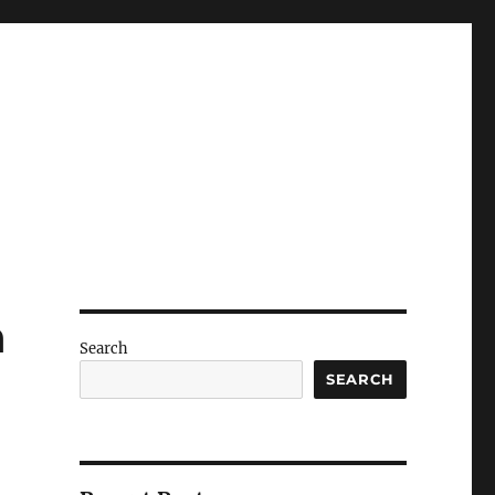
n
Search
SEARCH