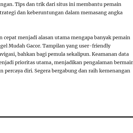
gan. Tips dan trik dari situs ini membantu pemain
trategi dan keberuntungan dalam memasang angka
n cepat menjadi alasan utama mengapa banyak pemain
gel Mudah Gacor. Tampilan yang user-friendly
igasi, bahkan bagi pemula sekalipun. Keamanan data
enjadi prioritas utama, menjadikan pengalaman bermai
n percaya diri. Segera bergabung dan raih kemenangan