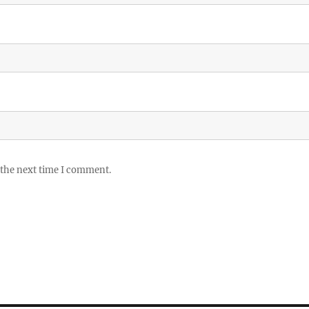
 the next time I comment.