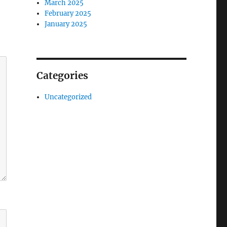
March 2025
February 2025
January 2025
Categories
Uncategorized