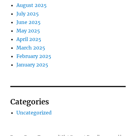
August 2025
July 2025
June 2025
May 2025
April 2025
March 2025
February 2025
January 2025
Categories
Uncategorized