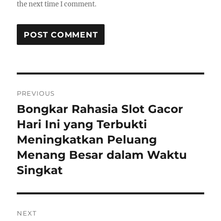
the next time I comment.
Post
PREVIOUS
navigation
Bongkar Rahasia Slot Gacor
Previous
post:
Hari Ini yang Terbukti
Meningkatkan Peluang
Menang Besar dalam Waktu
Singkat
NEXT