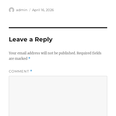
Author
Posted
admin
April 16, 2026
on
Leave a Reply
Your email address will not be published.
Required fields
are marked
*
COMMENT
*