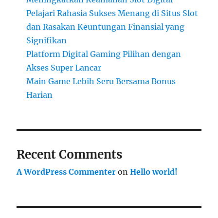
Pelajari Rahasia Sukses Menang di Situs Slot
dan Rasakan Keuntungan Finansial yang
Signifikan
Platform Digital Gaming Pilihan dengan
Akses Super Lancar
Main Game Lebih Seru Bersama Bonus
Harian
Recent Comments
A WordPress Commenter
on
Hello world!