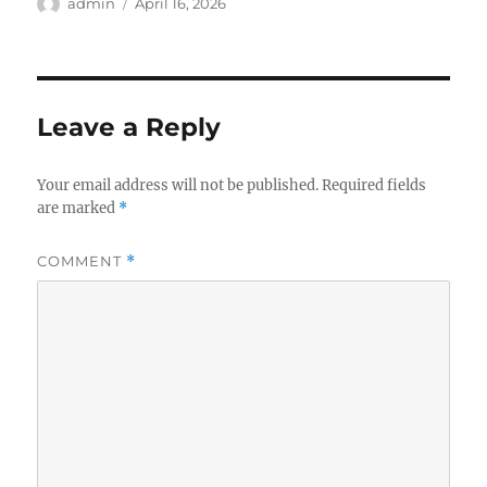
Author
Posted
admin
April 16, 2026
on
Leave a Reply
Your email address will not be published.
Required fields
are marked
*
COMMENT
*