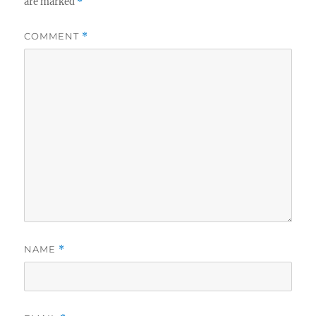
are marked
*
COMMENT
*
NAME
*