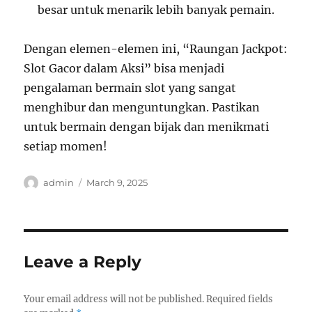
besar untuk menarik lebih banyak pemain.
Dengan elemen-elemen ini, “Raungan Jackpot:
Slot Gacor dalam Aksi” bisa menjadi
pengalaman bermain slot yang sangat
menghibur dan menguntungkan. Pastikan
untuk bermain dengan bijak dan menikmati
setiap momen!
Author
Posted
admin
March 9, 2025
on
Leave a Reply
Your email address will not be published.
Required fields