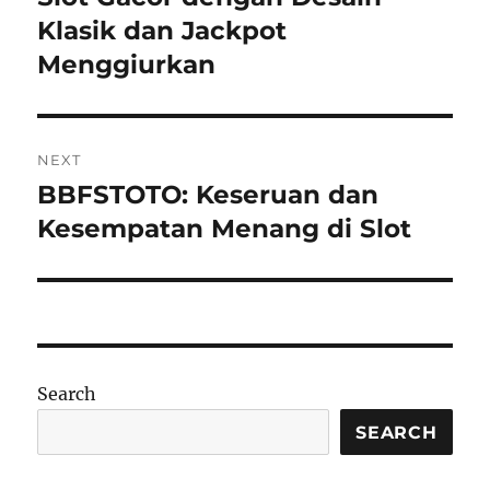
post:
Klasik dan Jackpot
Menggiurkan
NEXT
BBFSTOTO: Keseruan dan
Next
post:
Kesempatan Menang di Slot
Search
SEARCH