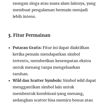
raungan singa atau suara alam lainnya, yang
membuat pengalaman bermain menjadi
lebih intens.
3.
Fitur Permainan
Putaran Gratis:
Fitur ini dapat diaktifkan
ketika pemain mendapatkan simbol
tertentu, memberikan kesempatan ekstra
untuk menang tanpa mengeluarkan
taruhan.
Wild dan Scatter Symbols:
Simbol wild dapat
menggantikan simbol lain untuk
membentuk kombinasi yang menang,
sedangkan scatter bisa memicu bonus atau