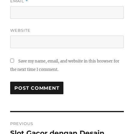
EMAIL
*
WEBSITE
Save my name, email, and website in this browser for
the next time I comment.
Post
PREVIOUS
navigation
Slot Gacor dengan Desain
Previous