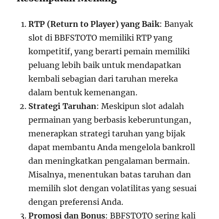
RTP (Return to Player) yang Baik
: Banyak
slot di BBFSTOTO memiliki RTP yang
kompetitif, yang berarti pemain memiliki
peluang lebih baik untuk mendapatkan
kembali sebagian dari taruhan mereka
dalam bentuk kemenangan.
Strategi Taruhan
: Meskipun slot adalah
permainan yang berbasis keberuntungan,
menerapkan strategi taruhan yang bijak
dapat membantu Anda mengelola bankroll
dan meningkatkan pengalaman bermain.
Misalnya, menentukan batas taruhan dan
memilih slot dengan volatilitas yang sesuai
dengan preferensi Anda.
Promosi dan Bonus
: BBFSTOTO sering kali