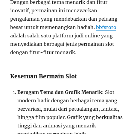
Dengan berbagai tema menarik dan fitur
inovatif, permainan ini menawarkan
pengalaman yang mendebarkan dan peluang
besar untuk memenangkan hadiah.
bbfstoto
adalah salah satu platform judi online yang
menyediakan berbagai jenis permainan slot
dengan fitur-fitur menarik.
Keseruan Bermain Slot
Beragam Tema dan Grafik Menarik
: Slot
modern hadir dengan berbagai tema yang
bervariasi, mulai dari petualangan, fantasi,
hingga film populer. Grafik yang berkualitas
tinggi dan animasi yang menarik