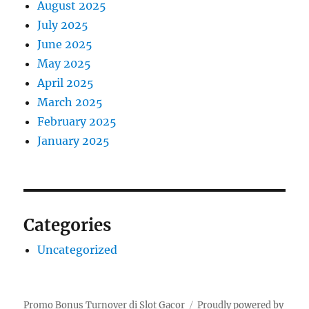
August 2025
July 2025
June 2025
May 2025
April 2025
March 2025
February 2025
January 2025
Categories
Uncategorized
Promo Bonus Turnover di Slot Gacor
Proudly powered by