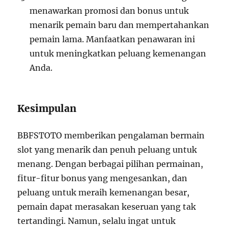
menawarkan promosi dan bonus untuk
menarik pemain baru dan mempertahankan
pemain lama. Manfaatkan penawaran ini
untuk meningkatkan peluang kemenangan
Anda.
Kesimpulan
BBFSTOTO memberikan pengalaman bermain
slot yang menarik dan penuh peluang untuk
menang. Dengan berbagai pilihan permainan,
fitur-fitur bonus yang mengesankan, dan
peluang untuk meraih kemenangan besar,
pemain dapat merasakan keseruan yang tak
tertandingi. Namun, selalu ingat untuk