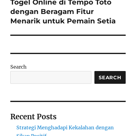
Togel Online di Tempo Toto
Next
post:
dengan Beragam Fitur
Menarik untuk Pemain Setia
Search
SEARCH
Recent Posts
Strategi Menghadapi Kekalahan dengan