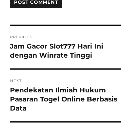
Post
PREVIOUS
navigation
Jam Gacor Slot777 Hari Ini
Previous
post:
dengan Winrate Tinggi
NEXT
Pendekatan Ilmiah Hukum
Next
post:
Pasaran Togel Online Berbasis
Data