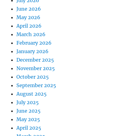
July 2026
June 2026
May 2026
April 2026
March 2026
February 2026
January 2026
December 2025
November 2025
October 2025
September 2025
August 2025
July 2025
June 2025
May 2025
April 2025