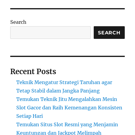
Search
SEARCH
Recent Posts
Teknik Mengatur Strategi Taruhan agar
Tetap Stabil dalam Jangka Panjang
Temukan Teknik Jitu Mengalahkan Mesin
Slot Gacor dan Raih Kemenangan Konsisten
Setiap Hari
Temukan Situs Slot Resmi yang Menjamin
Keuntungan dan Jackpot Melimpah