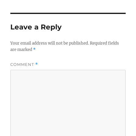
Leave a Reply
Your email address will not be published.
Required fields
are marked
*
COMMENT
*