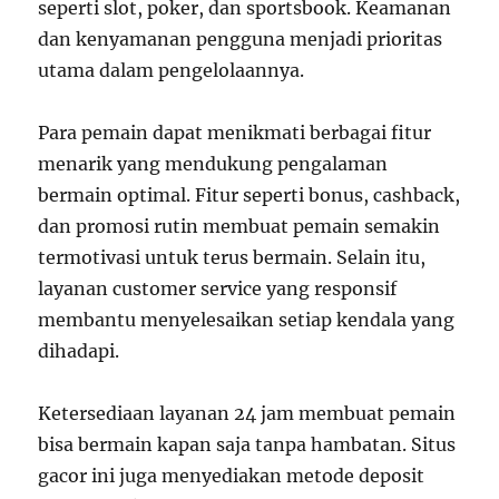
seperti slot, poker, dan sportsbook. Keamanan
dan kenyamanan pengguna menjadi prioritas
utama dalam pengelolaannya.
Para pemain dapat menikmati berbagai fitur
menarik yang mendukung pengalaman
bermain optimal. Fitur seperti bonus, cashback,
dan promosi rutin membuat pemain semakin
termotivasi untuk terus bermain. Selain itu,
layanan customer service yang responsif
membantu menyelesaikan setiap kendala yang
dihadapi.
Ketersediaan layanan 24 jam membuat pemain
bisa bermain kapan saja tanpa hambatan. Situs
gacor ini juga menyediakan metode deposit