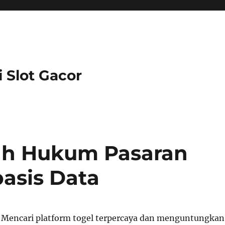
 Slot Gacor
ah Hukum Pasaran
basis Data
Mencari platform togel terpercaya dan menguntungkan