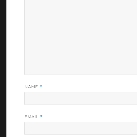
NAME
*
EMAIL
*