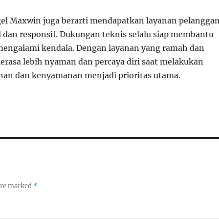
gel Maxwin juga berarti mendapatkan layanan pelangga
l dan responsif. Dukungan teknis selalu siap membantu
a mengalami kendala. Dengan layanan yang ramah dan
erasa lebih nyaman dan percaya diri saat melakukan
nan dan kenyamanan menjadi prioritas utama.
 are marked
*