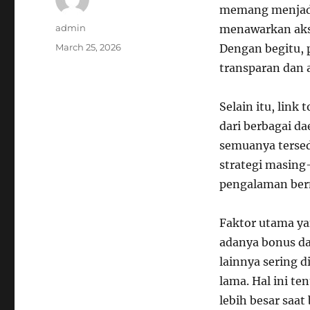
memang menjadi 
Author
admin
menawarkan akse
Posted
March 25, 2026
Dengan begitu, 
on
transparan dan a
Selain itu, lin
dari berbagai da
semuanya tersed
strategi masing
pengalaman ber
Faktor utama ya
adanya bonus da
lainnya sering 
lama. Hal ini 
lebih besar saat