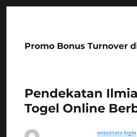
Promo Bonus Turnover di
Pendekatan Ilmi
Togel Online Ber
semuttoto login