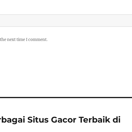
 the next time I comment.
agai Situs Gacor Terbaik di