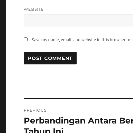
WEBSITE
Save my name, email, and website in this browser for
Post
PREVIOUS
navigation
Perbandingan Antara Berb
Previous
post:
Tahun Ini