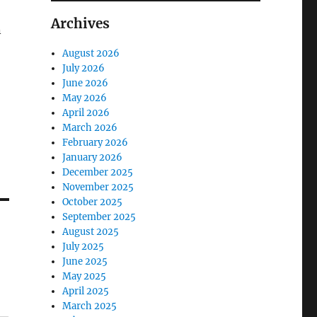
Archives
n
August 2026
July 2026
June 2026
May 2026
April 2026
March 2026
February 2026
January 2026
December 2025
November 2025
October 2025
September 2025
August 2025
July 2025
June 2025
May 2025
April 2025
March 2025