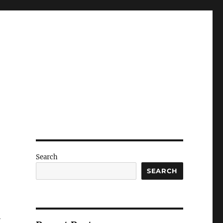
Search
SEARCH
h