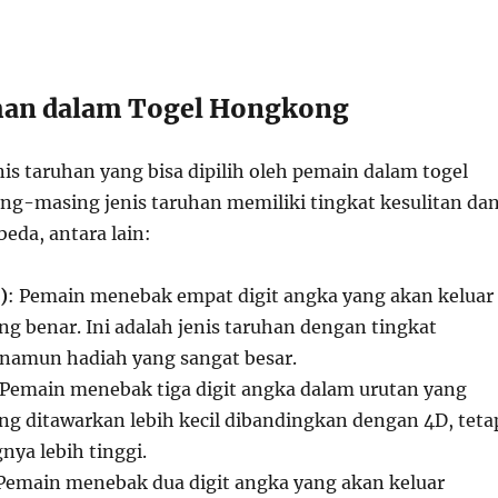
han dalam Togel Hongkong
is taruhan yang bisa dipilih oleh pemain dalam togel
g-masing jenis taruhan memiliki tingkat kesulitan da
eda, antara lain:
)
: Pemain menebak empat digit angka yang akan keluar
g benar. Ini adalah jenis taruhan dengan tingkat
i namun hadiah yang sangat besar.
 Pemain menebak tiga digit angka dalam urutan yang
ang ditawarkan lebih kecil dibandingkan dengan 4D, teta
ya lebih tinggi.
 Pemain menebak dua digit angka yang akan keluar