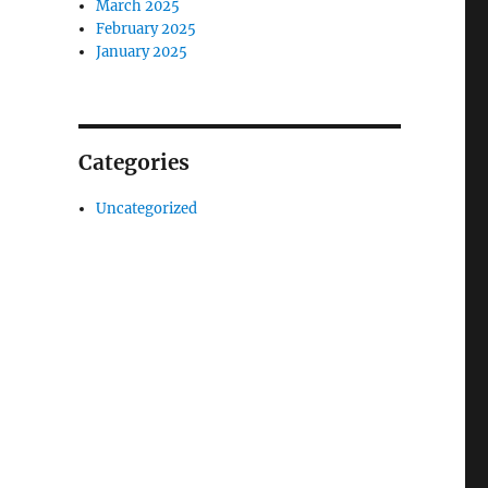
March 2025
February 2025
January 2025
Categories
Uncategorized