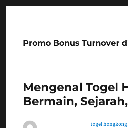
Promo Bonus Turnover di
Mengenal Togel 
Bermain, Sejarah
togel hongkong