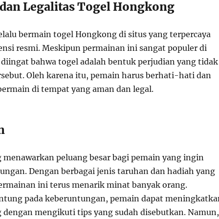
dan Legalitas Togel Hongkong
elalu bermain togel Hongkong di situs yang terpercaya
ensi resmi. Meskipun permainan ini sangat populer di
 diingat bahwa togel adalah bentuk perjudian yang tidak
rsebut. Oleh karena itu, pemain harus berhati-hati dan
bermain di tempat yang aman dan legal.
n
 menawarkan peluang besar bagi pemain yang ingin
ngan. Dengan berbagai jenis taruhan dan hadiah yang
rmainan ini terus menarik minat banyak orang.
ntung pada keberuntungan, pemain dapat meningkatka
 dengan mengikuti tips yang sudah disebutkan. Namun,