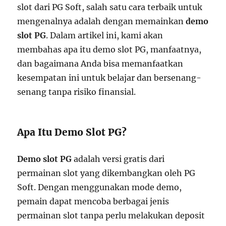
slot dari PG Soft, salah satu cara terbaik untuk
mengenalnya adalah dengan memainkan
demo
slot PG
. Dalam artikel ini, kami akan
membahas apa itu demo slot PG, manfaatnya,
dan bagaimana Anda bisa memanfaatkan
kesempatan ini untuk belajar dan bersenang-
senang tanpa risiko finansial.
Apa Itu Demo Slot PG?
Demo slot PG
adalah versi gratis dari
permainan slot yang dikembangkan oleh PG
Soft. Dengan menggunakan mode demo,
pemain dapat mencoba berbagai jenis
permainan slot tanpa perlu melakukan deposit