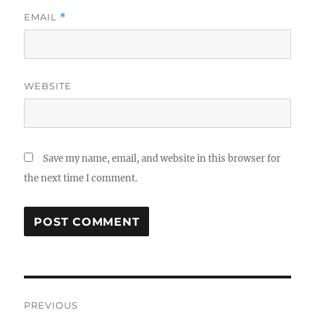
EMAIL
*
WEBSITE
Save my name, email, and website in this browser for
the next time I comment.
Post
PREVIOUS