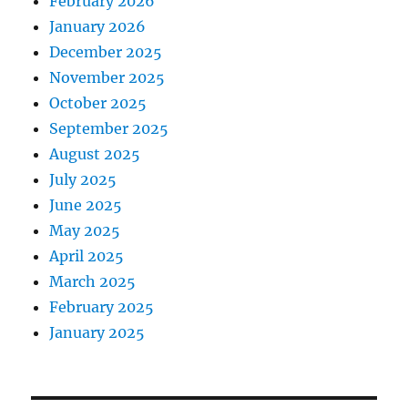
February 2026
January 2026
December 2025
November 2025
October 2025
September 2025
August 2025
July 2025
June 2025
May 2025
April 2025
March 2025
February 2025
January 2025