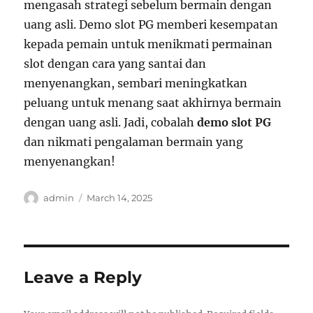
mengasah strategi sebelum bermain dengan
uang asli. Demo slot PG memberi kesempatan
kepada pemain untuk menikmati permainan
slot dengan cara yang santai dan
menyenangkan, sembari meningkatkan
peluang untuk menang saat akhirnya bermain
dengan uang asli. Jadi, cobalah
demo slot PG
dan nikmati pengalaman bermain yang
menyenangkan!
Author
Posted
admin
March 14, 2025
on
Leave a Reply