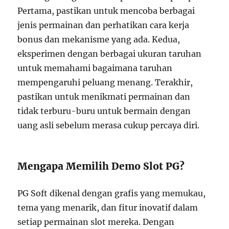
Pertama, pastikan untuk mencoba berbagai
jenis permainan dan perhatikan cara kerja
bonus dan mekanisme yang ada. Kedua,
eksperimen dengan berbagai ukuran taruhan
untuk memahami bagaimana taruhan
mempengaruhi peluang menang. Terakhir,
pastikan untuk menikmati permainan dan
tidak terburu-buru untuk bermain dengan
uang asli sebelum merasa cukup percaya diri.
Mengapa Memilih Demo Slot PG?
PG Soft dikenal dengan grafis yang memukau,
tema yang menarik, dan fitur inovatif dalam
setiap permainan slot mereka. Dengan