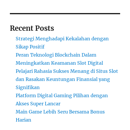
Recent Posts
Strategi Menghadapi Kekalahan dengan
Sikap Positif
Peran Teknologi Blockchain Dalam
Meningkatkan Keamanan Slot Digital
Pelajari Rahasia Sukses Menang di Situs Slot
dan Rasakan Keuntungan Finansial yang
Signifikan
Platform Digital Gaming Pilihan dengan
Akses Super Lancar
Main Game Lebih Seru Bersama Bonus
Harian