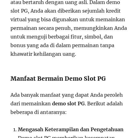
atau bertaruh dengan uang asli. Dalam demo
slot PG, Anda akan diberikan sejumlah kredit
virtual yang bisa digunakan untuk memainkan
permainan secara penuh, memungkinkan Anda
untuk menguji berbagai fitur, simbol, dan
bonus yang ada di dalam permainan tanpa
khawatir kehilangan uang.
Manfaat Bermain Demo Slot PG
Ada banyak manfaat yang dapat Anda peroleh
dari memainkan
demo slot PG
. Berikut adalah
beberapa di antaranya:
Mengasah Keterampilan dan Pengetahuan