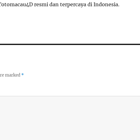
Totomacau4D resmi dan terpercaya di Indonesia.
 are marked
*