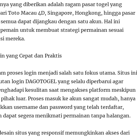
nya yang diberikan adalah ragam pasar togel yang
ari Toto Macau 4D, Singapore, Hongkong, hingga pasar
 semua dapat dijangkau dengan satu akun. Hal ini
emain untuk membuat strategi permainan sesuai
si mereka.
n yang Cepat dan Praktis
 proses login menjadi salah satu fokus utama. Situs in
tan login DAGOTOGEL yang selalu diperbarui agar
nghadapi kesulitan saat mengakses platform meskipun
i pihak luar. Proses masuk ke akun sangat mudah, hanya
kan username dan password yang telah terdaftar,
 dapat segera menikmati permainan tanpa halangan.
 desain situs yang responsif memungkinkan akses dari