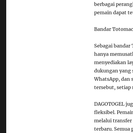
berbagai perang
pemain dapat te
Bandar Totomac
Sebagai bandar
hanya memusatka
menyediakan lay
dukungan yang s
WhatsApp, dan s
tersebut, setia
DAGOTOGEL juga
fleksibel. Pema
melalui transfer
terbaru. Semua p