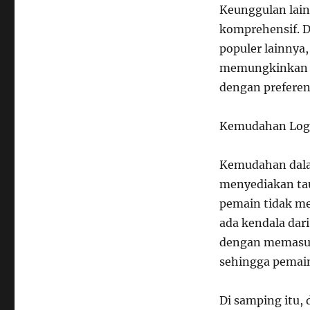
Keunggulan lain
komprehensif. D
populer lainnya,
memungkinkan p
dengan preferen
Kemudahan Logi
Kemudahan dalam
menyediakan tau
pemain tidak me
ada kendala dar
dengan memasuk
sehingga pemain
Di samping itu,