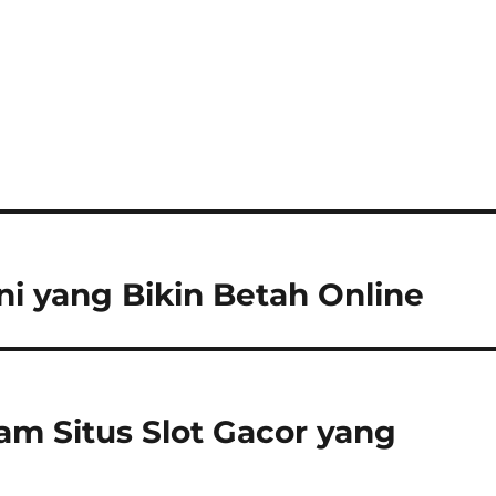
ni yang Bikin Betah Online
am Situs Slot Gacor yang