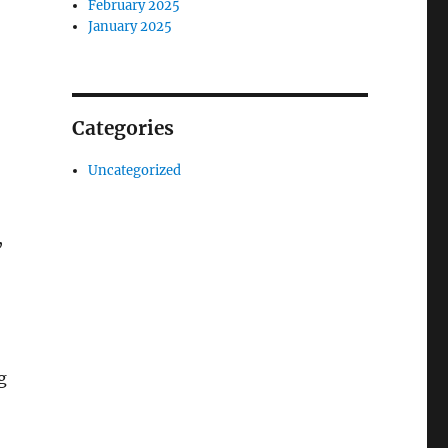
February 2025
January 2025
Categories
Uncategorized
,
g