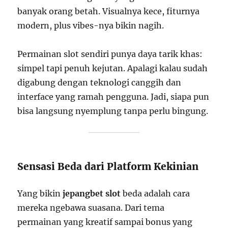
banyak orang betah. Visualnya kece, fiturnya
modern, plus vibes-nya bikin nagih.
Permainan slot sendiri punya daya tarik khas:
simpel tapi penuh kejutan. Apalagi kalau sudah
digabung dengan teknologi canggih dan
interface yang ramah pengguna. Jadi, siapa pun
bisa langsung nyemplung tanpa perlu bingung.
Sensasi Beda dari Platform Kekinian
Yang bikin
jepangbet slot
beda adalah cara
mereka ngebawa suasana. Dari tema
permainan yang kreatif sampai bonus yang