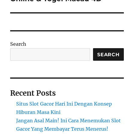
Search
SEARCH
Recent Posts
Situs Slot Gacor Hari Ini Dengan Konsep
Hiburan Masa Kini
Jangan Asal Main! Ini Cara Menemukan Slot
Gacor Yang Membayar Terus Menerus!