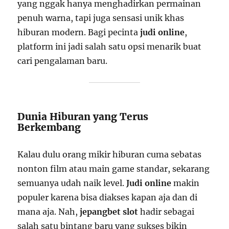
yang nggak hanya menghadirkan permainan
penuh warna, tapi juga sensasi unik khas
hiburan modern. Bagi pecinta
judi online
,
platform ini jadi salah satu opsi menarik buat
cari pengalaman baru.
Dunia Hiburan yang Terus
Berkembang
Kalau dulu orang mikir hiburan cuma sebatas
nonton film atau main game standar, sekarang
semuanya udah naik level.
Judi online
makin
populer karena bisa diakses kapan aja dan di
mana aja. Nah,
jepangbet slot
hadir sebagai
salah satu bintang baru yang sukses bikin