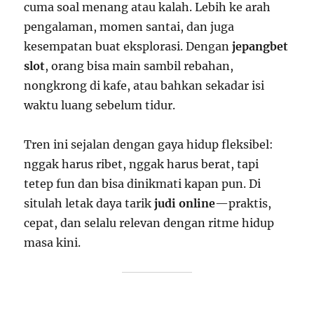
cuma soal menang atau kalah. Lebih ke arah
pengalaman, momen santai, dan juga
kesempatan buat eksplorasi. Dengan
jepangbet
slot
, orang bisa main sambil rebahan,
nongkrong di kafe, atau bahkan sekadar isi
waktu luang sebelum tidur.
Tren ini sejalan dengan gaya hidup fleksibel:
nggak harus ribet, nggak harus berat, tapi
tetep fun dan bisa dinikmati kapan pun. Di
situlah letak daya tarik
judi online
—praktis,
cepat, dan selalu relevan dengan ritme hidup
masa kini.