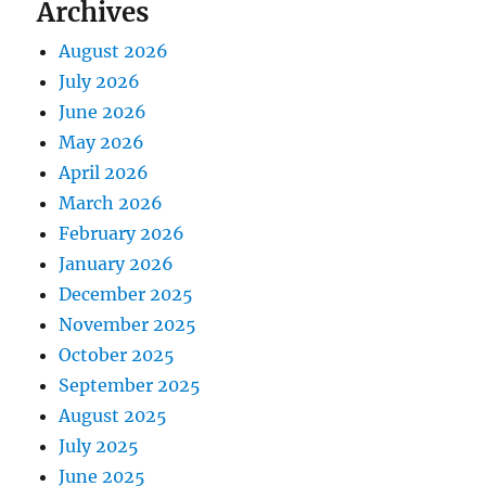
Archives
August 2026
July 2026
June 2026
May 2026
April 2026
March 2026
February 2026
January 2026
December 2025
November 2025
October 2025
September 2025
August 2025
July 2025
June 2025