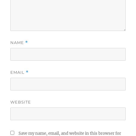
NAME
*
EMAIL
*
WEBSITE
Save my name, email, and website in this browser for