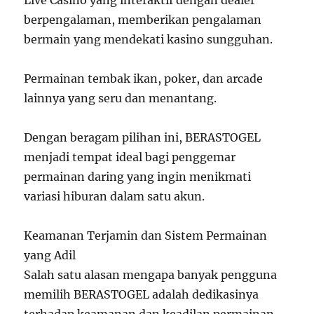
Live Casino yang interaktif dengan dealer
berpengalaman, memberikan pengalaman
bermain yang mendekati kasino sungguhan.
Permainan tembak ikan, poker, dan arcade
lainnya yang seru dan menantang.
Dengan beragam pilihan ini, BERASTOGEL
menjadi tempat ideal bagi penggemar
permainan daring yang ingin menikmati
variasi hiburan dalam satu akun.
Keamanan Terjamin dan Sistem Permainan
yang Adil
Salah satu alasan mengapa banyak pengguna
memilih BERASTOGEL adalah dedikasinya