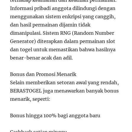
terhadap keamanan dan keadilan permainan.
Informasi pribadi anggota dilindungi dengan
menggunakan sistem enkripsi yang canggih,
dan hasil permainan dijamin tidak
dimanipulasi. Sistem RNG (Random Number
Generator) diterapkan dalam permainan slot
dan togel untuk memastikan bahwa hasilnya
benar-benar acak dan adil.
Bonus dan Promosi Menarik
Selain memberikan setoran awal yang rendah,
BERASTOGEL juga menawarkan banyak bonus
menarik, seperti:
Bonus hingga 100% bagi anggota baru