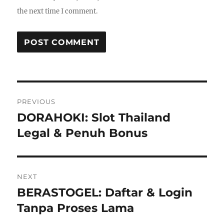
the next time I comment.
Post
PREVIOUS
navigation
DORAHOKI: Slot Thailand
Previous
post:
Legal & Penuh Bonus
NEXT
BERASTOGEL: Daftar & Login
Next
post:
Tanpa Proses Lama