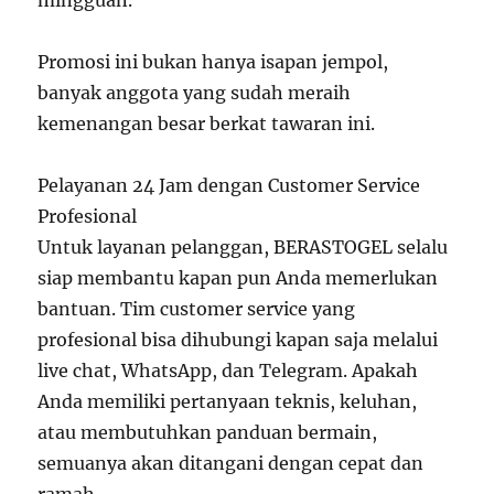
mingguan.
Promosi ini bukan hanya isapan jempol,
banyak anggota yang sudah meraih
kemenangan besar berkat tawaran ini.
Pelayanan 24 Jam dengan Customer Service
Profesional
Untuk layanan pelanggan, BERASTOGEL selalu
siap membantu kapan pun Anda memerlukan
bantuan. Tim customer service yang
profesional bisa dihubungi kapan saja melalui
live chat, WhatsApp, dan Telegram. Apakah
Anda memiliki pertanyaan teknis, keluhan,
atau membutuhkan panduan bermain,
semuanya akan ditangani dengan cepat dan