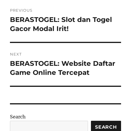
Post
PREVIOUS
navigation
BERASTOGEL: Slot dan Togel
Previous
post:
Gacor Modal Irit!
NEXT
BERASTOGEL: Website Daftar
Next
post:
Game Online Tercepat
Search
SEARCH