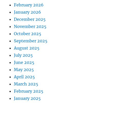
February 2026
January 2026
December 2025
November 2025
October 2025
September 2025
August 2025
July 2025
June 2025
May 2025
April 2025
March 2025
February 2025
January 2025