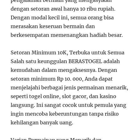
pengalaman bermain yang mengasyikan
dengan setoran awal hanya 10 ribu rupiah.
Dengan modal kecil ini, semua orang bisa
merasakan keseruan bermain dan
berkesempatan memenangkan hadiah besar.
Setoran Minimum 10K, Terbuka untuk Semua
Salah satu keunggulan BERASTOGEL adalah
kemudahan dalam mengaksesnya. Dengan
setoran minimum Rp 10. 000, Anda dapat
menjelajahi berbagai jenis permainan menarik,
seperti togel online, slot gacor, dan kasino
langsung. Ini sangat cocok untuk pemula yang
ingin mencoba keberuntungan tanpa risiko
kehilangan banyak uang.