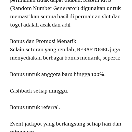
permainan tidak dapat diubah. Sistem RNG
(Random Number Generator) digunakan untuk
memastikan semua hasil di permainan slot dan
togel adalah acak dan adil.
Bonus dan Promosi Menarik
Selain setoran yang rendah, BERASTOGEL juga
menyediakan berbagai bonus menarik, seperti:
Bonus untuk anggota baru hingga 100%.
Cashback setiap minggu.
Bonus untuk referral.
Event jackpot yang berlangsung setiap hari dan