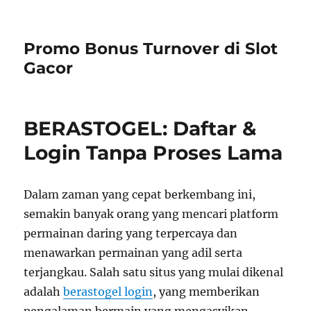
Promo Bonus Turnover di Slot
Gacor
BERASTOGEL: Daftar &
Login Tanpa Proses Lama
Dalam zaman yang cepat berkembang ini,
semakin banyak orang yang mencari platform
permainan daring yang terpercaya dan
menawarkan permainan yang adil serta
terjangkau. Salah satu situs yang mulai dikenal
adalah
berastogel login
, yang memberikan