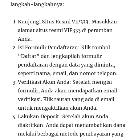
langkah-langkahnya:
Kunjungi Situs Resmi VIP333: Masukkan
alamat situs resmi VIP333 di peramban
Anda.
Isi Formulir Pendaftaran: Klik tombol
“Daftar” dan lengkapilah formulir
pendaftaran dengan data yang diminta,
seperti nama, email, dan nomor telepon.
Verifikasi Akun Anda: Setelah mengisi
formulir, Anda akan mendapatkan email
verifikasi. Klik tautan yang ada di email
untuk mengaktifkan akun Anda.
Lakukan Deposit: Setelah akun Anda
diaktifkan, Anda dapat menambahkan dana
melalui berbagai metode pembayaran yang