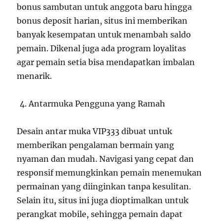
bonus sambutan untuk anggota baru hingga
bonus deposit harian, situs ini memberikan
banyak kesempatan untuk menambah saldo
pemain. Dikenal juga ada program loyalitas
agar pemain setia bisa mendapatkan imbalan
menarik.
Antarmuka Pengguna yang Ramah
Desain antar muka VIP333 dibuat untuk
memberikan pengalaman bermain yang
nyaman dan mudah. Navigasi yang cepat dan
responsif memungkinkan pemain menemukan
permainan yang diinginkan tanpa kesulitan.
Selain itu, situs ini juga dioptimalkan untuk
perangkat mobile, sehingga pemain dapat