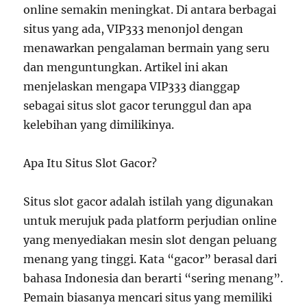
online semakin meningkat. Di antara berbagai
situs yang ada, VIP333 menonjol dengan
menawarkan pengalaman bermain yang seru
dan menguntungkan. Artikel ini akan
menjelaskan mengapa VIP333 dianggap
sebagai situs slot gacor terunggul dan apa
kelebihan yang dimilikinya.
Apa Itu Situs Slot Gacor?
Situs slot gacor adalah istilah yang digunakan
untuk merujuk pada platform perjudian online
yang menyediakan mesin slot dengan peluang
menang yang tinggi. Kata “gacor” berasal dari
bahasa Indonesia dan berarti “sering menang”.
Pemain biasanya mencari situs yang memiliki