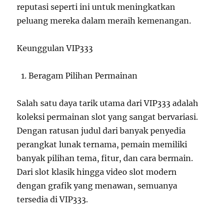
reputasi seperti ini untuk meningkatkan
peluang mereka dalam meraih kemenangan.
Keunggulan VIP333
Beragam Pilihan Permainan
Salah satu daya tarik utama dari VIP333 adalah
koleksi permainan slot yang sangat bervariasi.
Dengan ratusan judul dari banyak penyedia
perangkat lunak ternama, pemain memiliki
banyak pilihan tema, fitur, dan cara bermain.
Dari slot klasik hingga video slot modern
dengan grafik yang menawan, semuanya
tersedia di VIP333.