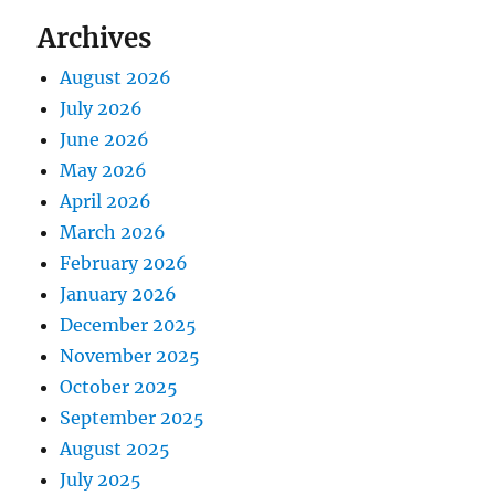
Archives
August 2026
July 2026
June 2026
May 2026
April 2026
March 2026
February 2026
January 2026
December 2025
November 2025
October 2025
September 2025
August 2025
July 2025