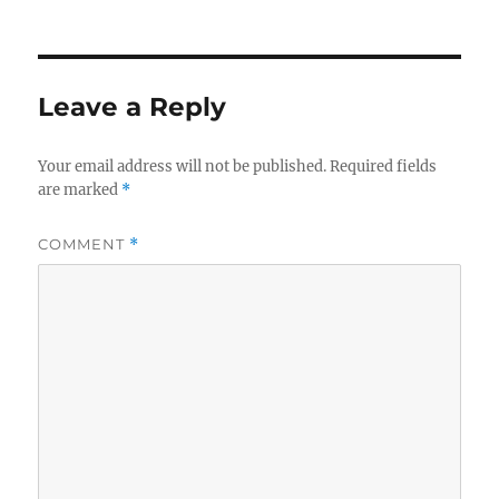
on
Leave a Reply
Your email address will not be published.
Required fields
are marked
*
COMMENT
*