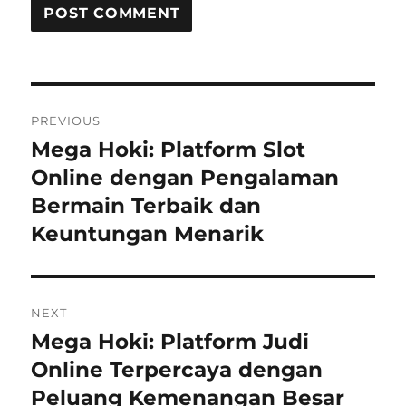
Post
PREVIOUS
navigation
Mega Hoki: Platform Slot
Previous
post:
Online dengan Pengalaman
Bermain Terbaik dan
Keuntungan Menarik
NEXT
Mega Hoki: Platform Judi
Next
post:
Online Terpercaya dengan
Peluang Kemenangan Besar