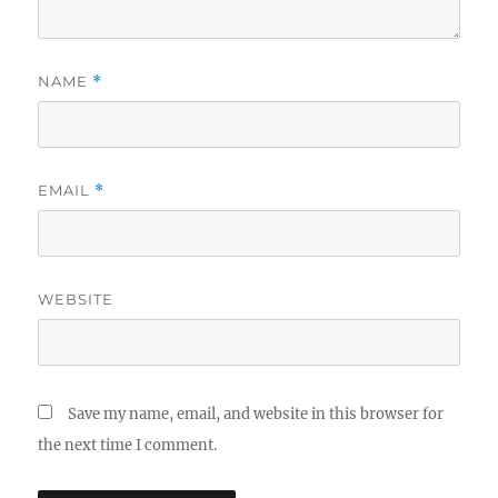
NAME
*
EMAIL
*
WEBSITE
Save my name, email, and website in this browser for
the next time I comment.