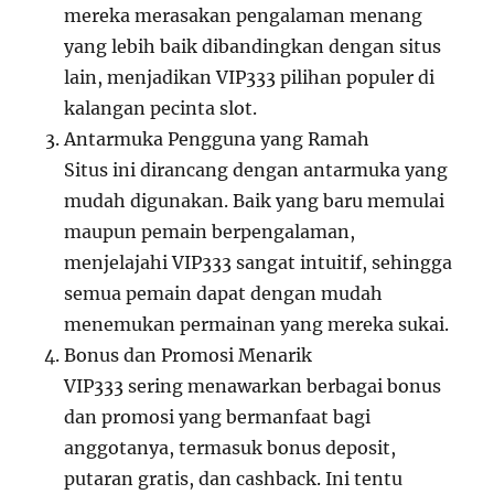
mereka merasakan pengalaman menang
yang lebih baik dibandingkan dengan situs
lain, menjadikan VIP333 pilihan populer di
kalangan pecinta slot.
Antarmuka Pengguna yang Ramah
Situs ini dirancang dengan antarmuka yang
mudah digunakan. Baik yang baru memulai
maupun pemain berpengalaman,
menjelajahi VIP333 sangat intuitif, sehingga
semua pemain dapat dengan mudah
menemukan permainan yang mereka sukai.
Bonus dan Promosi Menarik
VIP333 sering menawarkan berbagai bonus
dan promosi yang bermanfaat bagi
anggotanya, termasuk bonus deposit,
putaran gratis, dan cashback. Ini tentu