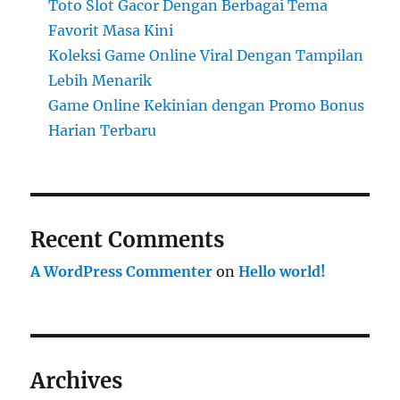
Toto Slot Gacor Dengan Berbagai Tema
Favorit Masa Kini
Koleksi Game Online Viral Dengan Tampilan
Lebih Menarik
Game Online Kekinian dengan Promo Bonus
Harian Terbaru
Recent Comments
A WordPress Commenter
on
Hello world!
Archives