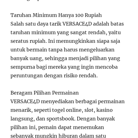
Taruhan Minimum Hanya 100 Rupiah
Salah satu daya tarik VERSACE4D adalah batas
taruhan minimum yang sangat rendah, yaitu
seratus rupiah. Ini memungkinkan siapa saja
untuk bermain tanpa harus mengeluarkan
banyak uang, sehingga menjadi pilihan yang
sempurna bagi mereka yang ingin mencoba
peruntungan dengan risiko rendah.
Beragam Pilihan Permainan
VERSACE4D menyediakan berbagai permainan
menarik, seperti togel online, slot, kasino
langsung, dan sportsbook. Dengan banyak
pilihan ini, pemain dapat menemukan
sebanyak mungkin hiburan dalam satu