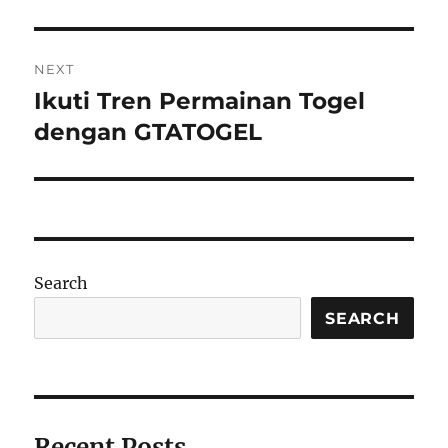
NEXT
Ikuti Tren Permainan Togel
Next
post:
dengan GTATOGEL
Search
SEARCH
Recent Posts