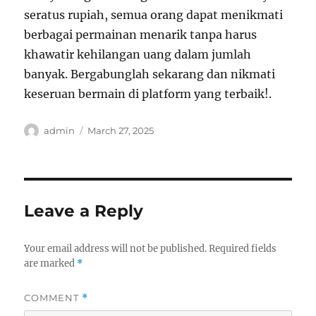
seratus rupiah, semua orang dapat menikmati
berbagai permainan menarik tanpa harus
khawatir kehilangan uang dalam jumlah
banyak. Bergabunglah sekarang dan nikmati
keseruan bermain di platform yang terbaik!.
Author
Posted
admin
March 27, 2025
on
Leave a Reply
Your email address will not be published.
Required fields
are marked
*
COMMENT
*