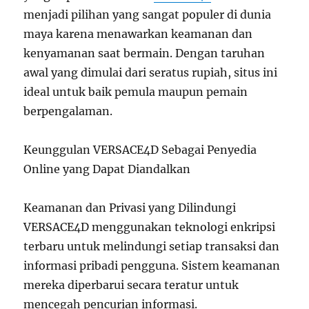
menjadi pilihan yang sangat populer di dunia
maya karena menawarkan keamanan dan
kenyamanan saat bermain. Dengan taruhan
awal yang dimulai dari seratus rupiah, situs ini
ideal untuk baik pemula maupun pemain
berpengalaman.
Keunggulan VERSACE4D Sebagai Penyedia
Online yang Dapat Diandalkan
Keamanan dan Privasi yang Dilindungi
VERSACE4D menggunakan teknologi enkripsi
terbaru untuk melindungi setiap transaksi dan
informasi pribadi pengguna. Sistem keamanan
mereka diperbarui secara teratur untuk
mencegah pencurian informasi.