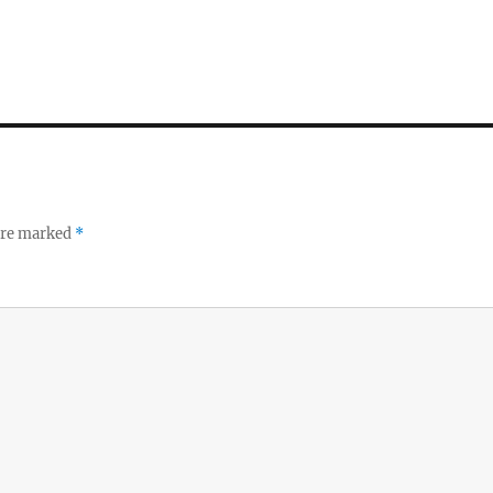
 are marked
*