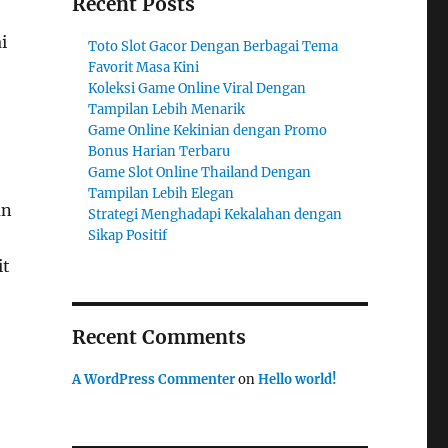
Recent Posts
i
Toto Slot Gacor Dengan Berbagai Tema
Favorit Masa Kini
Koleksi Game Online Viral Dengan
Tampilan Lebih Menarik
Game Online Kekinian dengan Promo
Bonus Harian Terbaru
Game Slot Online Thailand Dengan
Tampilan Lebih Elegan
an
Strategi Menghadapi Kekalahan dengan
Sikap Positif
it
Recent Comments
A WordPress Commenter
on
Hello world!