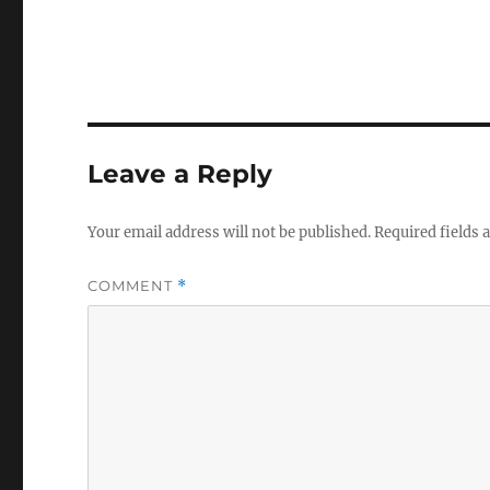
Leave a Reply
Your email address will not be published.
Required fields
COMMENT
*