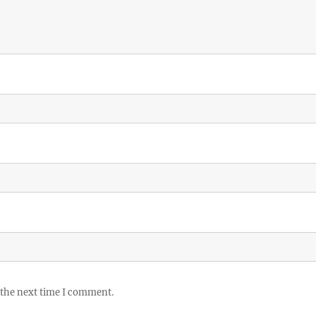
 the next time I comment.