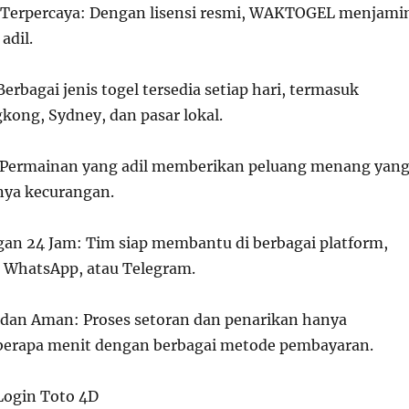
 Terpercaya: Dengan lisensi resmi, WAKTOGEL menjami
adil.
erbagai jenis togel tersedia setiap hari, termasuk
kong, Sydney, dan pasar lokal.
: Permainan yang adil memberikan peluang menang yan
nya kecurangan.
an 24 Jam: Tim siap membantu di berbagai platform,
t, WhatsApp, atau Telegram.
 dan Aman: Proses setoran dan penarikan hanya
erapa menit dengan berbagai metode pembayaran.
Login Toto 4D