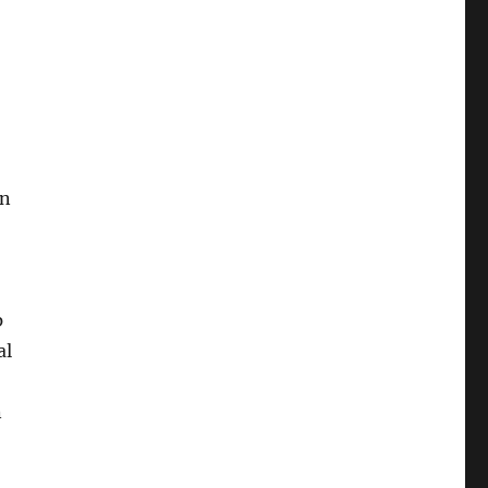
in
p
al
n