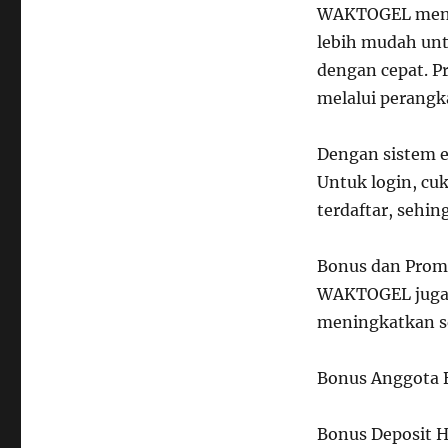
WAKTOGEL menaw
lebih mudah un
dengan cepat. P
melalui perangka
Dengan sistem e
Untuk login, c
terdaftar, sehi
Bonus dan Prom
WAKTOGEL juga 
meningkatkan s
Bonus Anggota 
Bonus Deposit H