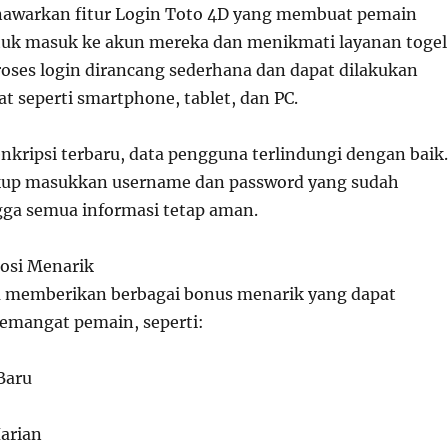
arkan fitur Login Toto 4D yang membuat pemain
tuk masuk ke akun mereka dan menikmati layanan togel
roses login dirancang sederhana dan dapat dilakukan
t seperti smartphone, tablet, dan PC.
nkripsi terbaru, data pengguna terlindungi dengan baik.
ukup masukkan username dan password yang sudah
ngga semua informasi tetap aman.
osi Menarik
memberikan berbagai bonus menarik yang dapat
emangat pemain, seperti:
Baru
arian