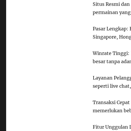
Situs Resmi dan
permainan yang 
Pasar Lengkap: B
Singapore, Hong
Winrate Tinggi
besar tanpa ada
Layanan Pelangg
seperti live cha
Transaksi Cepat
memerlukan beb
Fitur Unggulan 