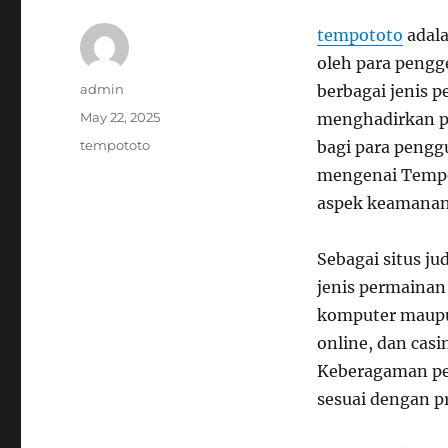
tempototo
adala
oleh para pengg
Author
admin
berbagai jenis 
Posted
May 22, 2025
menghadirkan p
on
Tags
tempototo
bagi para pengg
mengenai Tempot
aspek keamanan 
Sebagai situs j
jenis permainan
komputer maupun
online, dan casi
Keberagaman pe
sesuai dengan p