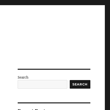
Search
SEARCH