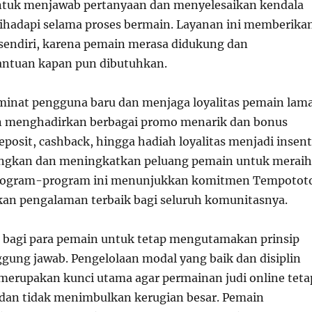
ntuk menjawab pertanyaan dan menyelesaikan kendala
hadapi selama proses bermain. Layanan ini memberika
rsendiri, karena pemain merasa didukung dan
ntuan kapan pun dibutuhkan.
inat pengguna baru dan menjaga loyalitas pemain lama
n menghadirkan berbagai promo menarik dan bonus
posit, cashback, hingga hadiah loyalitas menjadi insent
gkan dan meningkatkan peluang pemain untuk meraih
rogram-program ini menunjukkan komitmen Tempotot
an pengalaman terbaik bagi seluruh komunitasnya.
 bagi para pemain untuk tetap mengutamakan prinsip
gung jawab. Pengelolaan modal yang baik dan disiplin
merupakan kunci utama agar permainan judi online teta
an tidak menimbulkan kerugian besar. Pemain