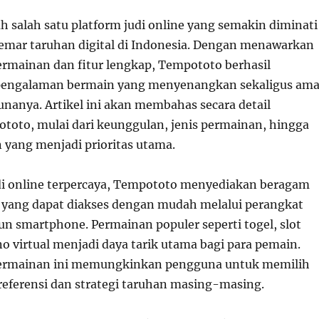
h salah satu platform judi online yang semakin diminati
emar taruhan digital di Indonesia. Dengan menawarkan
permainan dan fitur lengkap, Tempototo berhasil
engalaman bermain yang menyenangkan sekaligus am
unanya. Artikel ini akan membahas secara detail
oto, mulai dari keunggulan, jenis permainan, hingga
yang menjadi prioritas utama.
udi online terpercaya, Tempototo menyediakan beragam
 yang dapat diakses dengan mudah melalui perangkat
 smartphone. Permainan populer seperti togel, slot
no virtual menjadi daya tarik utama bagi para pemain.
rmainan ini memungkinkan pengguna untuk memilih
referensi dan strategi taruhan masing-masing.