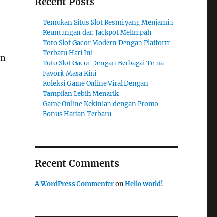
Recent Posts
Temukan Situs Slot Resmi yang Menjamin
Keuntungan dan Jackpot Melimpah
Toto Slot Gacor Modern Dengan Platform
Terbaru Hari Ini
an
Toto Slot Gacor Dengan Berbagai Tema
Favorit Masa Kini
Koleksi Game Online Viral Dengan
Tampilan Lebih Menarik
Game Online Kekinian dengan Promo
Bonus Harian Terbaru
Recent Comments
A WordPress Commenter
on
Hello world!