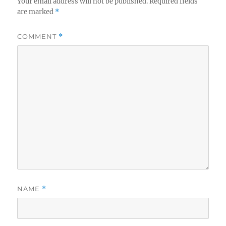
Your email address will not be published.
Required fields
are marked
*
COMMENT
*
NAME
*