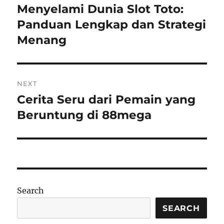
navigation
Menyelami Dunia Slot Toto:
Previous
post:
Panduan Lengkap dan Strategi
Menang
NEXT
Cerita Seru dari Pemain yang
Next
post:
Beruntung di 88mega
Search
SEARCH