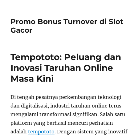
Promo Bonus Turnover di Slot
Gacor
Tempototo: Peluang dan
Inovasi Taruhan Online
Masa Kini
Di tengah pesatnya perkembangan teknologi
dan digitalisasi, industri taruhan online terus
mengalami transformasi signifikan. Salah satu
platform yang berhasil mencuri perhatian
adalah
tempototo
. Dengan sistem yang inovatif