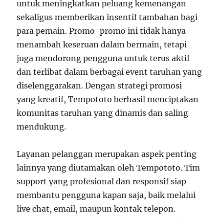
untuk meningkatkan peluang kemenangan
sekaligus memberikan insentif tambahan bagi
para pemain. Promo-promo ini tidak hanya
menambah keseruan dalam bermain, tetapi
juga mendorong pengguna untuk terus aktif
dan terlibat dalam berbagai event taruhan yang
diselenggarakan. Dengan strategi promosi
yang kreatif, Tempototo berhasil menciptakan
komunitas taruhan yang dinamis dan saling
mendukung.
Layanan pelanggan merupakan aspek penting
lainnya yang diutamakan oleh Tempototo. Tim
support yang profesional dan responsif siap
membantu pengguna kapan saja, baik melalui
live chat, email, maupun kontak telepon.