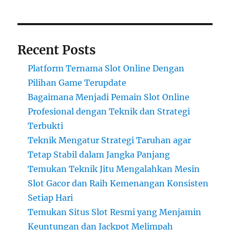
Recent Posts
Platform Ternama Slot Online Dengan
Pilihan Game Terupdate
Bagaimana Menjadi Pemain Slot Online
Profesional dengan Teknik dan Strategi
Terbukti
Teknik Mengatur Strategi Taruhan agar
Tetap Stabil dalam Jangka Panjang
Temukan Teknik Jitu Mengalahkan Mesin
Slot Gacor dan Raih Kemenangan Konsisten
Setiap Hari
Temukan Situs Slot Resmi yang Menjamin
Keuntungan dan Jackpot Melimpah