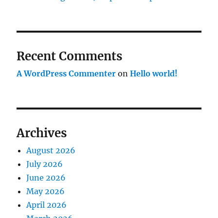
Recent Comments
A WordPress Commenter
on
Hello world!
Archives
August 2026
July 2026
June 2026
May 2026
April 2026