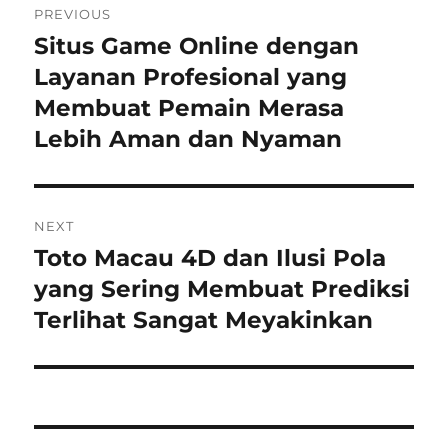
PREVIOUS
navigation
Situs Game Online dengan
Previous
post:
Layanan Profesional yang
Membuat Pemain Merasa
Lebih Aman dan Nyaman
NEXT
Toto Macau 4D dan Ilusi Pola
Next
post:
yang Sering Membuat Prediksi
Terlihat Sangat Meyakinkan