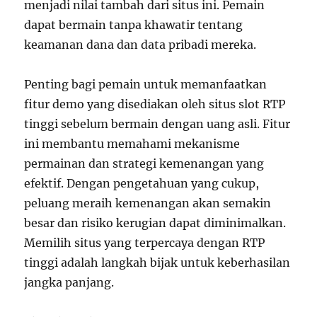
menjadi nilai tambah dari situs ini. Pemain
dapat bermain tanpa khawatir tentang
keamanan dana dan data pribadi mereka.
Penting bagi pemain untuk memanfaatkan
fitur demo yang disediakan oleh situs slot RTP
tinggi sebelum bermain dengan uang asli. Fitur
ini membantu memahami mekanisme
permainan dan strategi kemenangan yang
efektif. Dengan pengetahuan yang cukup,
peluang meraih kemenangan akan semakin
besar dan risiko kerugian dapat diminimalkan.
Memilih situs yang terpercaya dengan RTP
tinggi adalah langkah bijak untuk keberhasilan
jangka panjang.