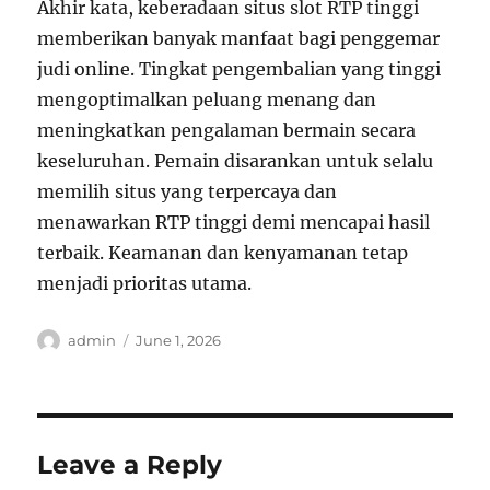
Akhir kata, keberadaan situs slot RTP tinggi
memberikan banyak manfaat bagi penggemar
judi online. Tingkat pengembalian yang tinggi
mengoptimalkan peluang menang dan
meningkatkan pengalaman bermain secara
keseluruhan. Pemain disarankan untuk selalu
memilih situs yang terpercaya dan
menawarkan RTP tinggi demi mencapai hasil
terbaik. Keamanan dan kenyamanan tetap
menjadi prioritas utama.
Author
Posted
admin
June 1, 2026
on
Leave a Reply