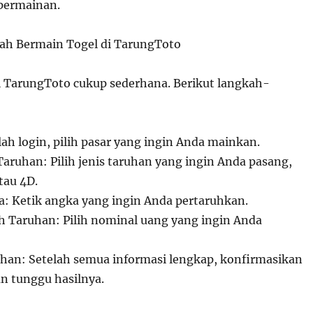
permainan.
h Bermain Togel di TarungToto
i TarungToto cukup sederhana. Berikut langkah-
elah login, pilih pasar yang ingin Anda mainkan.
Taruhan: Pilih jenis taruhan yang ingin Anda pasang,
tau 4D.
 Ketik angka yang ingin Anda pertaruhkan.
 Taruhan: Pilih nominal uang yang ingin Anda
han: Setelah semua informasi lengkap, konfirmasikan
n tunggu hasilnya.