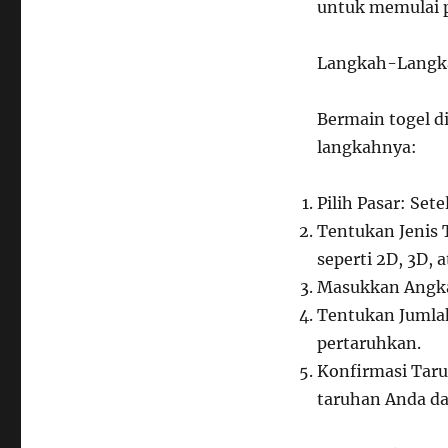
untuk memulai 
Langkah-Langka
Bermain togel d
langkahnya:
Pilih Pasar: Set
Tentukan Jenis 
seperti 2D, 3D, a
Masukkan Angka:
Tentukan Jumlah
pertaruhkan.
Konfirmasi Taru
taruhan Anda da