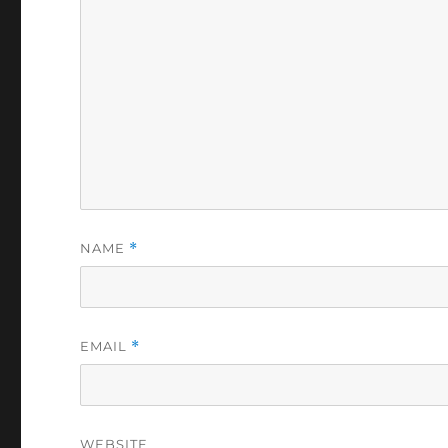
NAME
*
EMAIL
*
WEBSITE