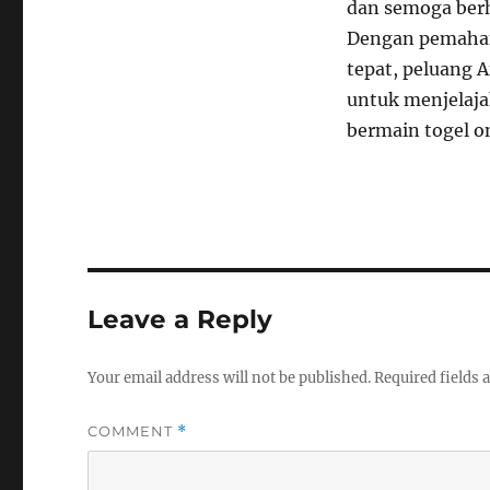
dan semoga berh
Dengan pemaham
tepat, peluang 
untuk menjelaja
bermain togel on
Leave a Reply
Your email address will not be published.
Required fields
COMMENT
*