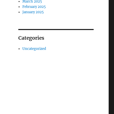
March 2025
February 2025
January 2025
Categories
Uncategorized