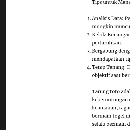
Tips untuk Men
Analisis Data: 
mungkin muncu
Kelola Keuangan
pertaruhkan.
Bergabung denga
mendapatkan tips
Tetap Tenang: H
objektif saat be
TarungToto adal
keberuntungan d
keamanan, raga
bermain togel m
selalu bermain 