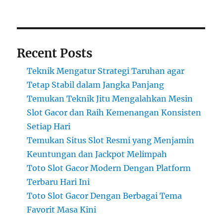
Recent Posts
Teknik Mengatur Strategi Taruhan agar
Tetap Stabil dalam Jangka Panjang
Temukan Teknik Jitu Mengalahkan Mesin
Slot Gacor dan Raih Kemenangan Konsisten
Setiap Hari
Temukan Situs Slot Resmi yang Menjamin
Keuntungan dan Jackpot Melimpah
Toto Slot Gacor Modern Dengan Platform
Terbaru Hari Ini
Toto Slot Gacor Dengan Berbagai Tema
Favorit Masa Kini