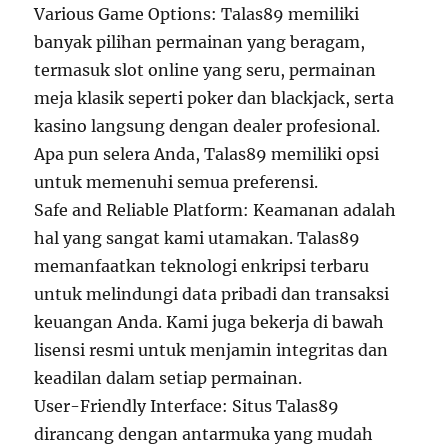
Various Game Options: Talas89 memiliki
banyak pilihan permainan yang beragam,
termasuk slot online yang seru, permainan
meja klasik seperti poker dan blackjack, serta
kasino langsung dengan dealer profesional.
Apa pun selera Anda, Talas89 memiliki opsi
untuk memenuhi semua preferensi.
Safe and Reliable Platform: Keamanan adalah
hal yang sangat kami utamakan. Talas89
memanfaatkan teknologi enkripsi terbaru
untuk melindungi data pribadi dan transaksi
keuangan Anda. Kami juga bekerja di bawah
lisensi resmi untuk menjamin integritas dan
keadilan dalam setiap permainan.
User-Friendly Interface: Situs Talas89
dirancang dengan antarmuka yang mudah