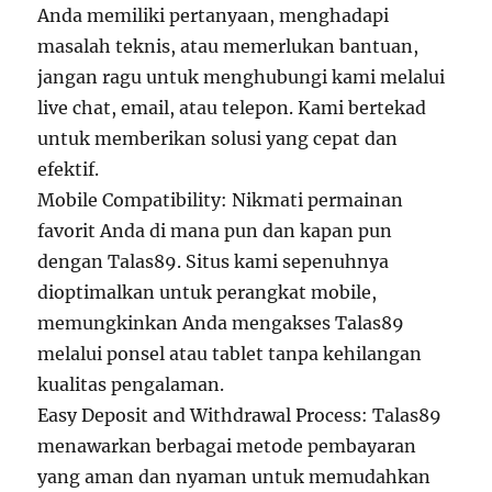
Anda memiliki pertanyaan, menghadapi
masalah teknis, atau memerlukan bantuan,
jangan ragu untuk menghubungi kami melalui
live chat, email, atau telepon. Kami bertekad
untuk memberikan solusi yang cepat dan
efektif.
Mobile Compatibility: Nikmati permainan
favorit Anda di mana pun dan kapan pun
dengan Talas89. Situs kami sepenuhnya
dioptimalkan untuk perangkat mobile,
memungkinkan Anda mengakses Talas89
melalui ponsel atau tablet tanpa kehilangan
kualitas pengalaman.
Easy Deposit and Withdrawal Process: Talas89
menawarkan berbagai metode pembayaran
yang aman dan nyaman untuk memudahkan