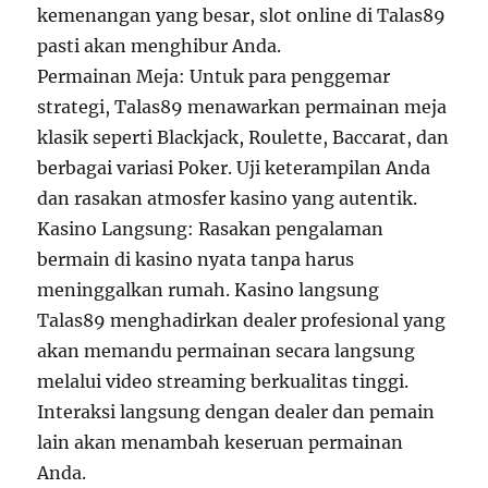
kemenangan yang besar, slot online di Talas89
pasti akan menghibur Anda.
Permainan Meja: Untuk para penggemar
strategi, Talas89 menawarkan permainan meja
klasik seperti Blackjack, Roulette, Baccarat, dan
berbagai variasi Poker. Uji keterampilan Anda
dan rasakan atmosfer kasino yang autentik.
Kasino Langsung: Rasakan pengalaman
bermain di kasino nyata tanpa harus
meninggalkan rumah. Kasino langsung
Talas89 menghadirkan dealer profesional yang
akan memandu permainan secara langsung
melalui video streaming berkualitas tinggi.
Interaksi langsung dengan dealer dan pemain
lain akan menambah keseruan permainan
Anda.