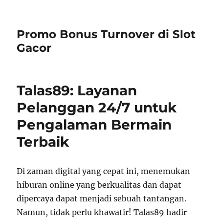
Promo Bonus Turnover di Slot
Gacor
Talas89: Layanan
Pelanggan 24/7 untuk
Pengalaman Bermain
Terbaik
Di zaman digital yang cepat ini, menemukan
hiburan online yang berkualitas dan dapat
dipercaya dapat menjadi sebuah tantangan.
Namun, tidak perlu khawatir! Talas89 hadir