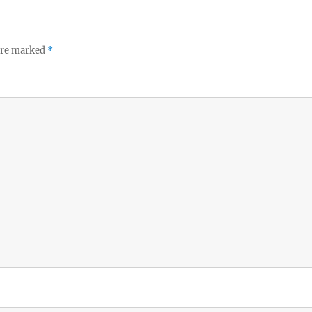
 are marked
*