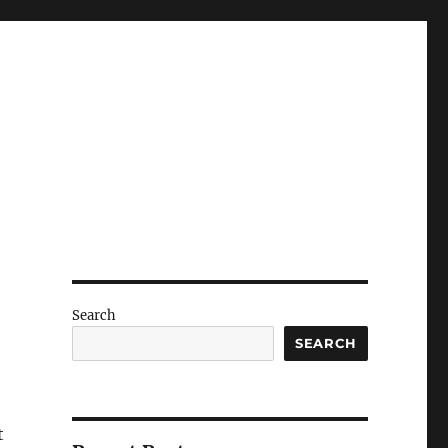
Search
SEARCH
t