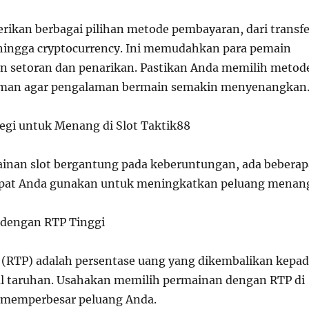
ikan berbagai pilihan metode pembayaran, dari transfe
 hingga cryptocurrency. Ini memudahkan para pemain
 setoran dan penarikan. Pastikan Anda memilih metod
aman agar pengalaman bermain semakin menyenangkan
tegi untuk Menang di Slot Taktik88
inan slot bergantung pada keberuntungan, ada beberap
dapat Anda gunakan untuk meningkatkan peluang menan
 dengan RTP Tinggi
r (RTP) adalah persentase uang yang dikembalikan kepa
al taruhan. Usahakan memilih permainan dengan RTP di
 memperbesar peluang Anda.