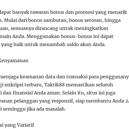
rdapat banyak tawaran bonus dan promosi yang menarik
n. Mulai dari bonus sambutan, bonus setoran, hingga
uan, semuanya dirancang untuk meningkatkan
main Anda. Menggunakan bonus-bonus ini dapat
i yang baik untuk menambah saldo akun Anda.
Kenyamanan
t menjaga keamanan data dan transaksi para penggunany
i enkripsi terbaru, Taktik88 memastikan seluruh
 dan finansial Anda aman. Selain itu, situs ini juga
yanan pelanggan yang responsif, siap membantu Anda 2
ri seminggu jika ada masalah.
i yang Variatif