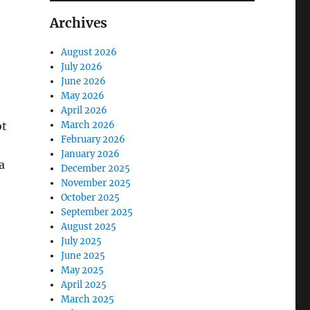
Archives
August 2026
July 2026
June 2026
May 2026
April 2026
ot
March 2026
February 2026
January 2026
a
December 2025
November 2025
October 2025
September 2025
August 2025
July 2025
June 2025
May 2025
April 2025
March 2025