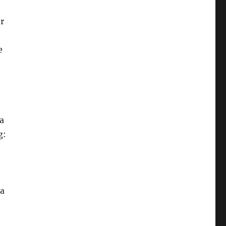
r
e
.
a
g:
da