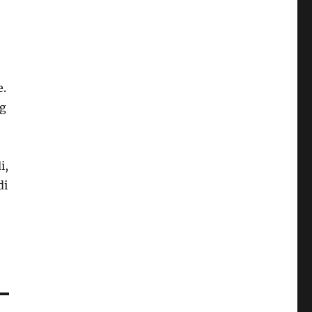
e.
g
i,
di