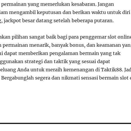
is permainan yang memerlukan kesabaran. Jangan
lam mengambil keputusan dan berikan waktu untuk diri
, jackpot besar datang setelah beberapa putaran.
kan pilihan sangat baik bagi para penggemar slot onlin
 permainan menarik, banyak bonus, dan keamanan yan
 ini dapat memberikan pengalaman bermain yang tak
ggunakan strategi dan taktik yang sesuai dapat
luang Anda untuk meraih kemenangan di Taktik88. Jad
? Bergabunglah segera dan nikmati sensasi bermain slot 