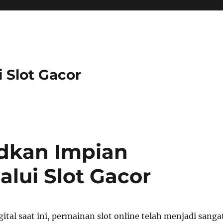
 Slot Gacor
dkan Impian
lui Slot Gacor
tal saat ini, permainan slot online telah menjadi sanga