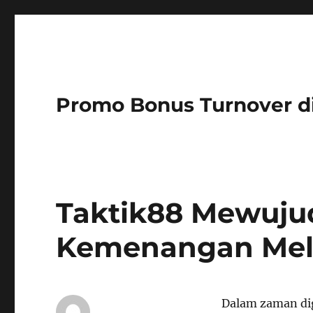
Promo Bonus Turnover di
Taktik88 Mewuju
Kemenangan Mela
Dalam zaman digi