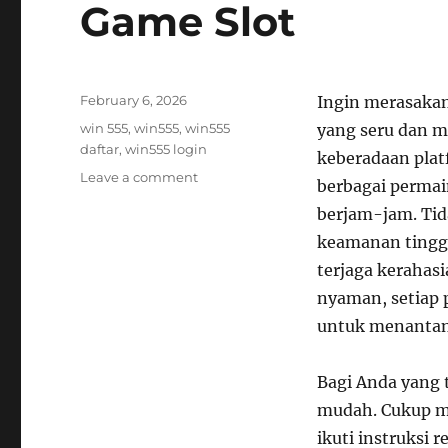
Game Slot
Posted
February 6, 2026
Ingin merasakan
on
Tags
win 555
,
win555
,
win555
yang seru dan m
daftar
,
win555 login
keberadaan plat
on
Leave a comment
berbagai perma
Cara
berjam-jam. Tid
Membaca
Tabel
keamanan tinggi
Pembayaran
terjaga kerahas
di
nyaman, setiap 
Game
Slot
untuk menantan
Bagi Anda yang 
mudah. Cukup m
ikuti instruksi 