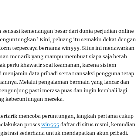
 sensasi kemenangan besar dari dunia perjudian online
enguntungkan? Kini, peluang itu semakin dekat dengan
form terpercaya bernama win555. Situs ini menawarkan
inan menarik yang mampu membuat siapa saja betah
ak perlu khawatir soal keamanan, karena sistem
 menjamin data pribadi serta transaksi pengguna tetap
iaannya. Melalui pengalaman bermain yang lancar dan
pengunjung pasti merasa puas dan ingin kembali lagi
g keberuntungan mereka.
tertarik mencoba peruntungan, langkah pertama cukup
elakukan proses
win555
daftar di situs resmi, kemudian
registrasi sederhana untuk mendapatkan akun pribadi.