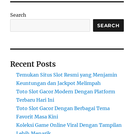
Cerdas
Menikmati
Search
Permainan
Togel
SEARCH
di
Era
Digital
Recent Posts
Temukan Situs Slot Resmi yang Menjamin
Keuntungan dan Jackpot Melimpah
Toto Slot Gacor Modern Dengan Platform
Terbaru Hari Ini
Toto Slot Gacor Dengan Berbagai Tema
Favorit Masa Kini
Koleksi Game Online Viral Dengan Tampilan
Lebih Menarik