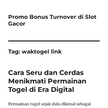
Promo Bonus Turnover di Slot
Gacor
Tag:
waktogel link
Cara Seru dan Cerdas
Menikmati Permainan
Togel di Era Digital
Permainan togel sejak dulu dikenal sebagai