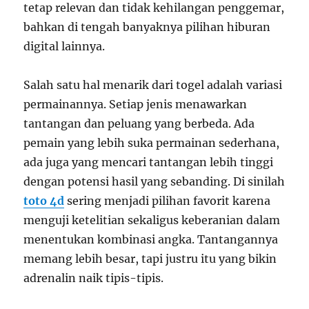
tetap relevan dan tidak kehilangan penggemar,
bahkan di tengah banyaknya pilihan hiburan
digital lainnya.
Salah satu hal menarik dari togel adalah variasi
permainannya. Setiap jenis menawarkan
tantangan dan peluang yang berbeda. Ada
pemain yang lebih suka permainan sederhana,
ada juga yang mencari tantangan lebih tinggi
dengan potensi hasil yang sebanding. Di sinilah
toto 4d
sering menjadi pilihan favorit karena
menguji ketelitian sekaligus keberanian dalam
menentukan kombinasi angka. Tantangannya
memang lebih besar, tapi justru itu yang bikin
adrenalin naik tipis-tipis.