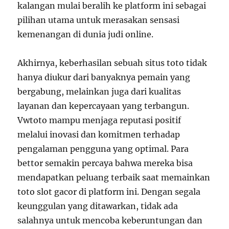
kalangan mulai beralih ke platform ini sebagai
pilihan utama untuk merasakan sensasi
kemenangan di dunia judi online.
Akhirnya, keberhasilan sebuah situs toto tidak
hanya diukur dari banyaknya pemain yang
bergabung, melainkan juga dari kualitas
layanan dan kepercayaan yang terbangun.
Vwtoto mampu menjaga reputasi positif
melalui inovasi dan komitmen terhadap
pengalaman pengguna yang optimal. Para
bettor semakin percaya bahwa mereka bisa
mendapatkan peluang terbaik saat memainkan
toto slot gacor di platform ini. Dengan segala
keunggulan yang ditawarkan, tidak ada
salahnya untuk mencoba keberuntungan dan