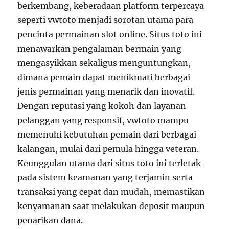
berkembang, keberadaan platform terpercaya
seperti vwtoto menjadi sorotan utama para
pencinta permainan slot online. Situs toto ini
menawarkan pengalaman bermain yang
mengasyikkan sekaligus menguntungkan,
dimana pemain dapat menikmati berbagai
jenis permainan yang menarik dan inovatif.
Dengan reputasi yang kokoh dan layanan
pelanggan yang responsif, vwtoto mampu
memenuhi kebutuhan pemain dari berbagai
kalangan, mulai dari pemula hingga veteran.
Keunggulan utama dari situs toto ini terletak
pada sistem keamanan yang terjamin serta
transaksi yang cepat dan mudah, memastikan
kenyamanan saat melakukan deposit maupun
penarikan dana.