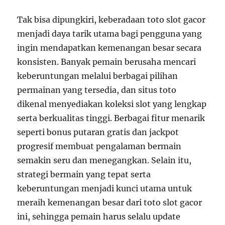
Tak bisa dipungkiri, keberadaan toto slot gacor
menjadi daya tarik utama bagi pengguna yang
ingin mendapatkan kemenangan besar secara
konsisten. Banyak pemain berusaha mencari
keberuntungan melalui berbagai pilihan
permainan yang tersedia, dan situs toto
dikenal menyediakan koleksi slot yang lengkap
serta berkualitas tinggi. Berbagai fitur menarik
seperti bonus putaran gratis dan jackpot
progresif membuat pengalaman bermain
semakin seru dan menegangkan. Selain itu,
strategi bermain yang tepat serta
keberuntungan menjadi kunci utama untuk
meraih kemenangan besar dari toto slot gacor
ini, sehingga pemain harus selalu update