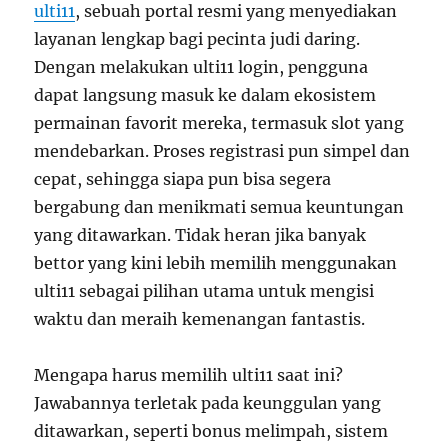
ulti11
, sebuah portal resmi yang menyediakan
layanan lengkap bagi pecinta judi daring.
Dengan melakukan ulti11 login, pengguna
dapat langsung masuk ke dalam ekosistem
permainan favorit mereka, termasuk slot yang
mendebarkan. Proses registrasi pun simpel dan
cepat, sehingga siapa pun bisa segera
bergabung dan menikmati semua keuntungan
yang ditawarkan. Tidak heran jika banyak
bettor yang kini lebih memilih menggunakan
ulti11 sebagai pilihan utama untuk mengisi
waktu dan meraih kemenangan fantastis.
Mengapa harus memilih ulti11 saat ini?
Jawabannya terletak pada keunggulan yang
ditawarkan, seperti bonus melimpah, sistem