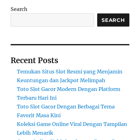
Risiko
Search
dan
Maksimalkan
SEARCH
Cuan
Recent Posts
Temukan Situs Slot Resmi yang Menjamin
Keuntungan dan Jackpot Melimpah
Toto Slot Gacor Modern Dengan Platform
Terbaru Hari Ini
Toto Slot Gacor Dengan Berbagai Tema
Favorit Masa Kini
Koleksi Game Online Viral Dengan Tampilan
Lebih Menarik