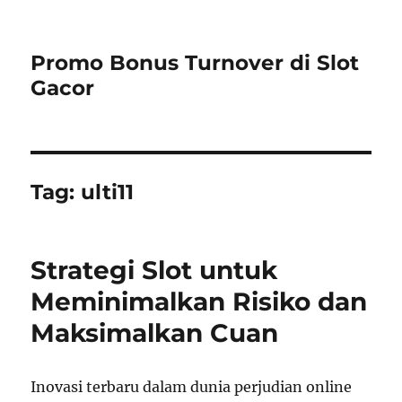
Promo Bonus Turnover di Slot
Gacor
Tag:
ulti11
Strategi Slot untuk
Meminimalkan Risiko dan
Maksimalkan Cuan
Inovasi terbaru dalam dunia perjudian online