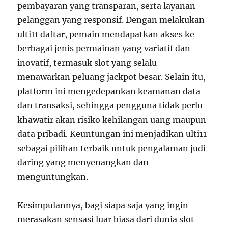
pembayaran yang transparan, serta layanan
pelanggan yang responsif. Dengan melakukan
ulti11 daftar, pemain mendapatkan akses ke
berbagai jenis permainan yang variatif dan
inovatif, termasuk slot yang selalu
menawarkan peluang jackpot besar. Selain itu,
platform ini mengedepankan keamanan data
dan transaksi, sehingga pengguna tidak perlu
khawatir akan risiko kehilangan uang maupun
data pribadi. Keuntungan ini menjadikan ulti11
sebagai pilihan terbaik untuk pengalaman judi
daring yang menyenangkan dan
menguntungkan.
Kesimpulannya, bagi siapa saja yang ingin
merasakan sensasi luar biasa dari dunia slot