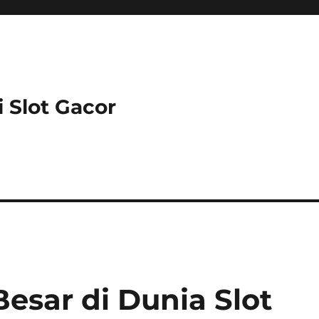
 Slot Gacor
esar di Dunia Slot