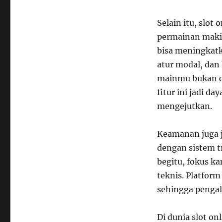
Selain itu, slot
permainan makin
bisa meningkatk
atur modal, dan
mainmu bukan cu
fitur ini jadi d
mengejutkan.
Keamanan juga ja
dengan sistem t
begitu, fokus k
teknis. Platfor
sehingga penga
Di dunia slot on