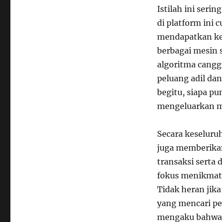
Istilah ini ser
di platform ini
mendapatkan ke
berbagai mesin s
algoritma cangg
peluang adil da
begitu, siapa p
mengeluarkan mo
Secara keseluru
juga memberika
transaksi serta
fokus menikmati
Tidak heran jik
yang mencari p
mengaku bahwa 