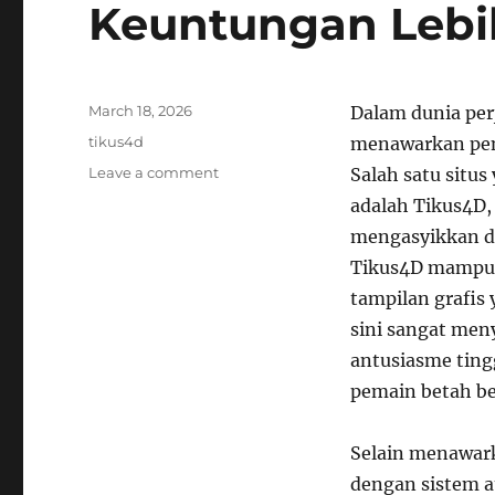
Keuntungan Lebih
Posted
March 18, 2026
Dalam dunia pe
on
Tags
tikus4d
menawarkan peng
on
Leave a comment
Salah satu situ
Slot
adalah Tikus4D,
Gacor
mengasyikkan da
dengan
RTP
Tikus4D mampu m
Tinggi
tampilan grafis
untuk
sini sangat me
Keuntungan
Lebih
antusiasme ting
Stabil
pemain betah b
Selain menawark
dengan sistem a