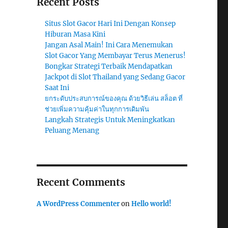
Recent Posts
Situs Slot Gacor Hari Ini Dengan Konsep
Hiburan Masa Kini
Jangan Asal Main! Ini Cara Menemukan
Slot Gacor Yang Membayar Terus Menerus!
Bongkar Strategi Terbaik Mendapatkan
Jackpot di Slot Thailand yang Sedang Gacor
Saat Ini
ยกระดับประสบการณ์ของคุณ ด้วยวิธีเล่น สล็อต ที่
ช่วยเพิ่มความคุ้มค่าในทุกการเดิมพัน
Langkah Strategis Untuk Meningkatkan
Peluang Menang
Recent Comments
A WordPress Commenter
on
Hello world!