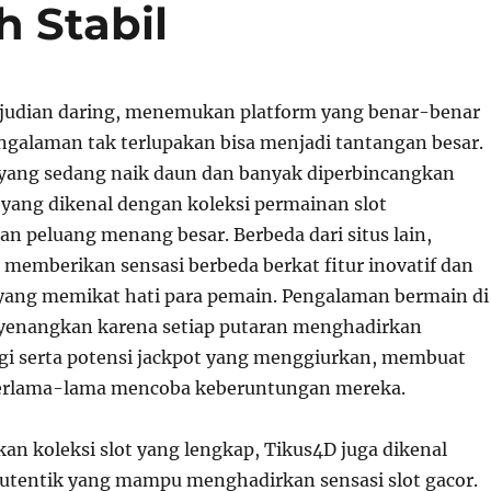
 Stabil
rjudian daring, menemukan platform yang benar-benar
alaman tak terlupakan bisa menjadi tantangan besar.
s yang sedang naik daun dan banyak diperbincangkan
 yang dikenal dengan koleksi permainan slot
n peluang menang besar. Berbeda dari situs lain,
emberikan sensasi berbeda berkat fitur inovatif dan
 yang memikat hati para pemain. Pengalaman bermain di
nyenangkan karena setiap putaran menghadirkan
gi serta potensi jackpot yang menggiurkan, membuat
erlama-lama mencoba keberuntungan mereka.
an koleksi slot yang lengkap, Tikus4D juga dikenal
utentik yang mampu menghadirkan sensasi slot gacor.