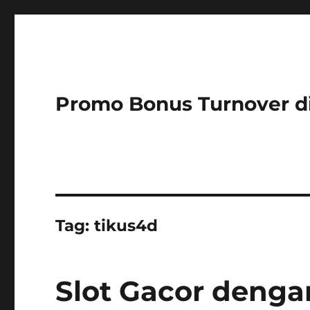
Promo Bonus Turnover di
Tag:
tikus4d
Slot Gacor denga