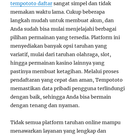
tempototo daftar
sangat simpel dan tidak
memakan waktu lama. Cukup beberapa
langkah mudah untuk membuat akun, dan
Anda sudah bisa mulai menjelajahi berbagai
pilihan permainan yang tersedia. Platform ini
menyediakan banyak opsi taruhan yang
variatif, mulai dari taruhan olahraga, slot,
hingga permainan kasino lainnya yang
pastinya membuat ketagihan. Melalui proses
pendaftaran yang cepat dan aman, Tempototo
memastikan data pribadi pengguna terlindungi
dengan baik, sehingga Anda bisa bermain
dengan tenang dan nyaman.
Tidak semua platform taruhan online mampu
menawarkan layanan yang lengkap dan