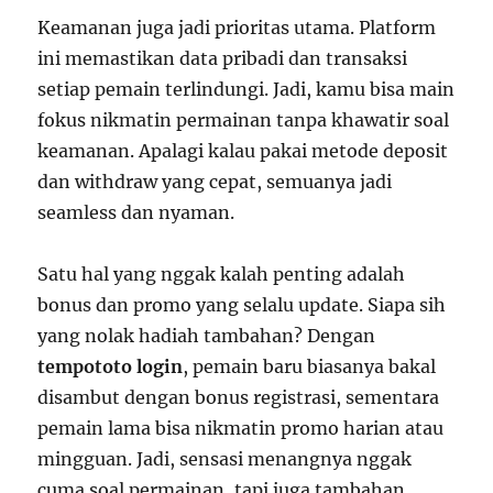
Keamanan juga jadi prioritas utama. Platform
ini memastikan data pribadi dan transaksi
setiap pemain terlindungi. Jadi, kamu bisa main
fokus nikmatin permainan tanpa khawatir soal
keamanan. Apalagi kalau pakai metode deposit
dan withdraw yang cepat, semuanya jadi
seamless dan nyaman.
Satu hal yang nggak kalah penting adalah
bonus dan promo yang selalu update. Siapa sih
yang nolak hadiah tambahan? Dengan
tempototo login
, pemain baru biasanya bakal
disambut dengan bonus registrasi, sementara
pemain lama bisa nikmatin promo harian atau
mingguan. Jadi, sensasi menangnya nggak
cuma soal permainan, tapi juga tambahan