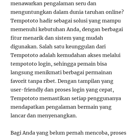
menawarkan pengalaman seru dan
menguntungkan dalam dunia taruhan online?
Tempototo hadir sebagai solusi yang mampu
memenuhi kebutuhan Anda, dengan berbagai
fitur menarik dan sistem yang mudah
digunakan. Salah satu keunggulan dari
Tempototo adalah kemudahan akses melalui
tempototo login, sehingga pemain bisa
langsung menikmati berbagai permainan
favorit tanpa ribet. Dengan tampilan yang
user-friendly dan proses login yang cepat,
Tempototo memastikan setiap penggunanya
mendapatkan pengalaman bermain yang
lancar dan menyenangkan.
Bagi Anda yang belum pernah mencoba, proses