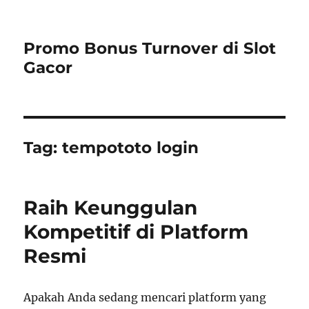
Promo Bonus Turnover di Slot
Gacor
Tag:
tempototo login
Raih Keunggulan
Kompetitif di Platform
Resmi
Apakah Anda sedang mencari platform yang