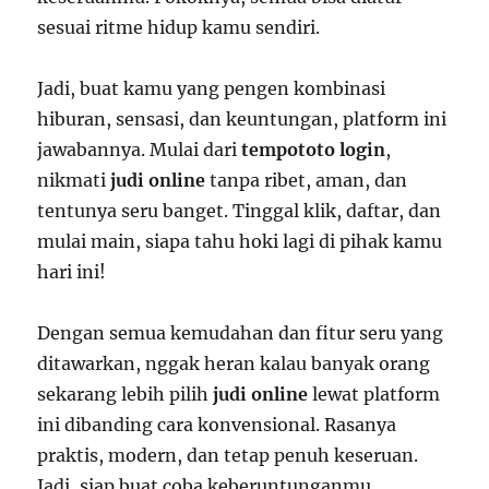
sesuai ritme hidup kamu sendiri.
Jadi, buat kamu yang pengen kombinasi
hiburan, sensasi, dan keuntungan, platform ini
jawabannya. Mulai dari
tempototo login
,
nikmati
judi online
tanpa ribet, aman, dan
tentunya seru banget. Tinggal klik, daftar, dan
mulai main, siapa tahu hoki lagi di pihak kamu
hari ini!
Dengan semua kemudahan dan fitur seru yang
ditawarkan, nggak heran kalau banyak orang
sekarang lebih pilih
judi online
lewat platform
ini dibanding cara konvensional. Rasanya
praktis, modern, dan tetap penuh keseruan.
Jadi, siap buat coba keberuntunganmu