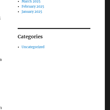
March 2025
February 2025
January 2025
i
Categories
Uncategorized
a
n