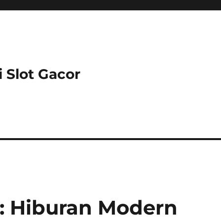
 Slot Gacor
e: Hiburan Modern