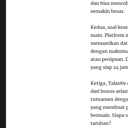
dan bisa mencob
semakin besar.
Kedua, soal ke
main. Platform 
memastikan data
dengan maksimal
atau penipuan. 
yang siap 24 ja
Ketiga, Talas89
dari bonus sela
turnamen dengan
yang membuat p
bermain. Siapa 
taruhan?