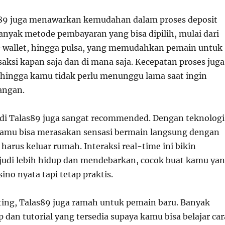
as89 juga menawarkan kemudahan dalam proses deposit
anyak metode pembayaran yang bisa dipilih, mulai dari
e-wallet, hingga pulsa, yang memudahkan pemain untuk
aksi kapan saja dan di mana saja. Kecepatan proses juga
 sehingga kamu tidak perlu menunggu lama saat ingin
angan.
no di Talas89 juga sangat recommended. Dengan teknologi
amu bisa merasakan sensasi bermain langsung dengan
a harus keluar rumah. Interaksi real-time ini bikin
udi lebih hidup dan mendebarkan, cocok buat kamu ya
ino nyata tapi tetap praktis.
ting, Talas89 juga ramah untuk pemain baru. Banyak
dan tutorial yang tersedia supaya kamu bisa belajar car