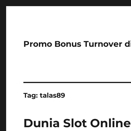
Promo Bonus Turnover di
Tag:
talas89
Dunia Slot Onlin