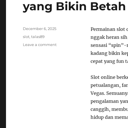
yang Bikin Betah
Posted
December 6, 2025
Permainan slot o
on
Tags
slot
,
talas89
nggak heran sih
on
Leave a comment
sensasi “spin”­-
Dunia
kadang bikin ke
Slot
cepat yang fun t
Online:
Hiburan
Modern
Slot online ber
yang
petualangan, fan
Bikin
Betah
Vegas. Semuanya
pengalaman yan
canggih, membuat
hidup dan mema