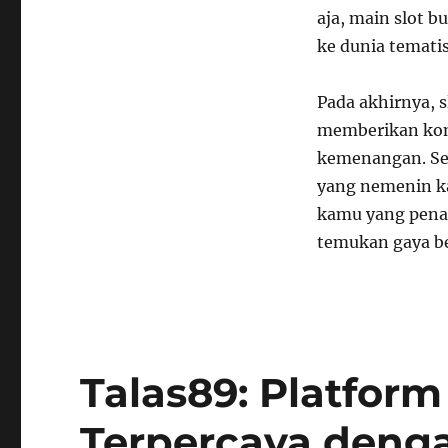
aja, main slot b
ke dunia temati
Pada akhirnya, s
memberikan komb
kemenangan. Sel
yang nemenin ka
kamu yang penas
temukan gaya b
Talas89: Platform
Terpercaya denga