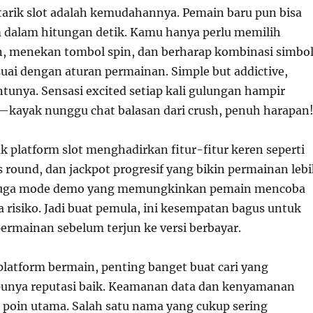
 tarik slot adalah kemudahannya. Pemain baru pun bisa
dalam hitungan detik. Kamu hanya perlu memilih
, menekan tombol spin, dan berharap kombinasi simbo
uai dengan aturan permainan. Simple but addictive,
entunya. Sensasi excited setiap kali gulungan hampir
h—kayak nunggu chat balasan dari crush, penuh harapan
ak platform slot menghadirkan fitur-fitur keren seperti
s round, dan jackpot progresif yang bikin permainan leb
a juga mode demo yang memungkinkan pemain mencoba
 risiko. Jadi buat pemula, ini kesempatan bagus untuk
ermainan sebelum terjun ke versi berbayar.
latform bermain, penting banget buat cari yang
punya reputasi baik. Keamanan data dan kenyamanan
h poin utama. Salah satu nama yang cukup sering