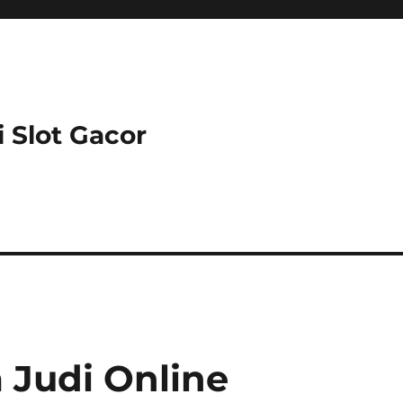
 Slot Gacor
 Judi Online