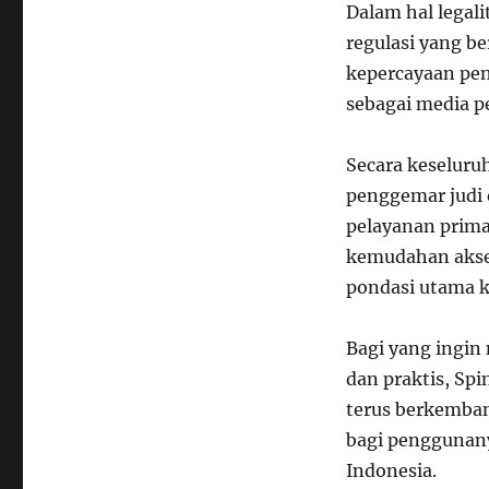
Dalam hal legal
regulasi yang be
kepercayaan pen
sebagai media p
Secara keseluruh
penggemar judi 
pelayanan prima
kemudahan akses
pondasi utama ke
Bagi yang ingin
dan praktis, Spi
terus berkemba
bagi penggunany
Indonesia.