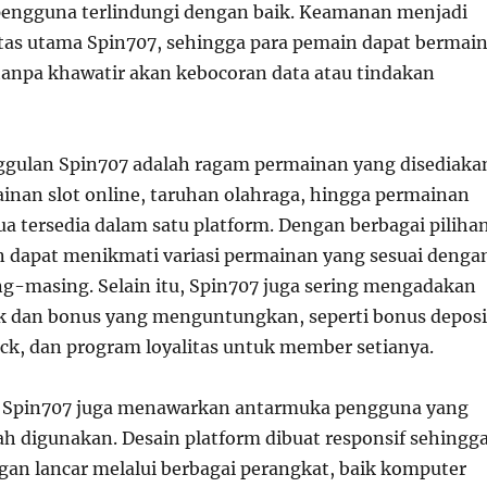
pengguna terlindungi dengan baik. Keamanan menjadi
ritas utama Spin707, sehingga para pemain dapat bermai
anpa khawatir akan kebocoran data atau tindakan
ggulan Spin707 adalah ragam permainan yang disediaka
ainan slot online, taruhan olahraga, hingga permainan
ua tersedia dalam satu platform. Dengan berbagai piliha
n dapat menikmati variasi permainan yang sesuai denga
ng-masing. Selain itu, Spin707 juga sering mengadakan
k dan bonus yang menguntungkan, seperti bonus deposi
ck, dan program loyalitas untuk member setianya.
u, Spin707 juga menawarkan antarmuka pengguna yang
 digunakan. Desain platform dibuat responsif sehingg
ngan lancar melalui berbagai perangkat, baik komputer