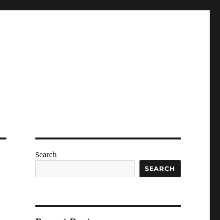
Search
SEARCH