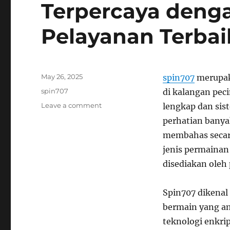
Terpercaya denga
Pelayanan Terbai
Posted
May 26, 2025
spin707
merupaka
on
Tags
spin707
di kalangan peci
on
Leave a comment
lengkap dan sis
Spin707:
perhatian banyak
Platform
membahas secar
Judi
Online
jenis permainan
Terpercaya
disediakan oleh 
dengan
Fitur
Lengkap
Spin707 dikenal
dan
bermain yang am
Pelayanan
teknologi enkrip
Terbaik