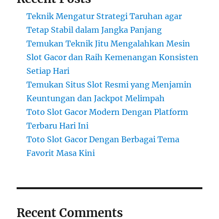
Teknik Mengatur Strategi Taruhan agar
Tetap Stabil dalam Jangka Panjang
Temukan Teknik Jitu Mengalahkan Mesin
Slot Gacor dan Raih Kemenangan Konsisten
Setiap Hari
Temukan Situs Slot Resmi yang Menjamin
Keuntungan dan Jackpot Melimpah
Toto Slot Gacor Modern Dengan Platform
Terbaru Hari Ini
Toto Slot Gacor Dengan Berbagai Tema
Favorit Masa Kini
Recent Comments