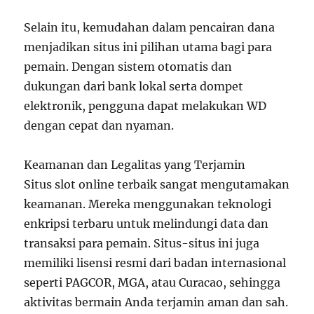
Selain itu, kemudahan dalam pencairan dana
menjadikan situs ini pilihan utama bagi para
pemain. Dengan sistem otomatis dan
dukungan dari bank lokal serta dompet
elektronik, pengguna dapat melakukan WD
dengan cepat dan nyaman.
Keamanan dan Legalitas yang Terjamin
Situs slot online terbaik sangat mengutamakan
keamanan. Mereka menggunakan teknologi
enkripsi terbaru untuk melindungi data dan
transaksi para pemain. Situs-situs ini juga
memiliki lisensi resmi dari badan internasional
seperti PAGCOR, MGA, atau Curacao, sehingga
aktivitas bermain Anda terjamin aman dan sah.