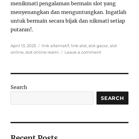
menikmati pengalaman bermain slot yang
menyenangkan dan menguntungkan. Ingatlah
untuk bermain secara bijak dan nikmati setiap
putaran!.
Posted
Tags
April 13, 2025
link alternatif
,
link slot
,
slot gacor
,
slot
on
on
online
,
slot online resmi
Leave a comment
Slot
Gampang
Jackpot
2025
Situs
Search
No
1
SEARCH
Asia
WD
Langsung
Masuk
Recent Posts