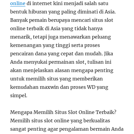
online
di internet kini menjadi salah satu
bentuk hiburan yang paling diminati di Asia.
Banyak pemain berupaya mencari situs slot
online terbaik di Asia yang tidak hanya
menarik, tetapi juga menawarkan peluang
kemenangan yang tinggi serta proses
pencairan dana yang cepat dan mudah. Jika
Anda menyukai permainan slot, tulisan ini
akan menjelaskan alasan mengapa penting
untuk memilih situs yang memberikan
kemudahan maxwin dan proses WD yang
simpel.
Mengapa Memilih Situs Slot Online Terbaik?
Memilih situs slot online yang berkualitas
sangat penting agar pengalaman bermain Anda