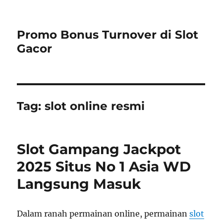
Promo Bonus Turnover di Slot
Gacor
Tag:
slot online resmi
Slot Gampang Jackpot
2025 Situs No 1 Asia WD
Langsung Masuk
Dalam ranah permainan online, permainan
slot