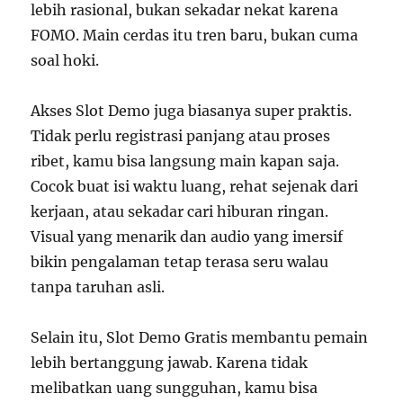
lebih rasional, bukan sekadar nekat karena
FOMO. Main cerdas itu tren baru, bukan cuma
soal hoki.
Akses Slot Demo juga biasanya super praktis.
Tidak perlu registrasi panjang atau proses
ribet, kamu bisa langsung main kapan saja.
Cocok buat isi waktu luang, rehat sejenak dari
kerjaan, atau sekadar cari hiburan ringan.
Visual yang menarik dan audio yang imersif
bikin pengalaman tetap terasa seru walau
tanpa taruhan asli.
Selain itu, Slot Demo Gratis membantu pemain
lebih bertanggung jawab. Karena tidak
melibatkan uang sungguhan, kamu bisa