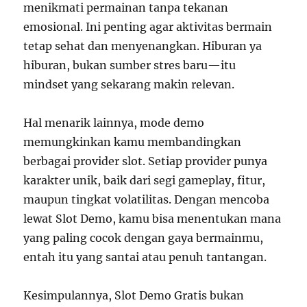
menikmati permainan tanpa tekanan
emosional. Ini penting agar aktivitas bermain
tetap sehat dan menyenangkan. Hiburan ya
hiburan, bukan sumber stres baru—itu
mindset yang sekarang makin relevan.
Hal menarik lainnya, mode demo
memungkinkan kamu membandingkan
berbagai provider slot. Setiap provider punya
karakter unik, baik dari segi gameplay, fitur,
maupun tingkat volatilitas. Dengan mencoba
lewat Slot Demo, kamu bisa menentukan mana
yang paling cocok dengan gaya bermainmu,
entah itu yang santai atau penuh tantangan.
Kesimpulannya, Slot Demo Gratis bukan