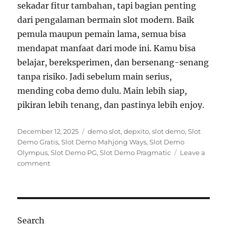
sekadar fitur tambahan, tapi bagian penting
dari pengalaman bermain slot modern. Baik
pemula maupun pemain lama, semua bisa
mendapat manfaat dari mode ini. Kamu bisa
belajar, bereksperimen, dan bersenang-senang
tanpa risiko. Jadi sebelum main serius,
mending coba demo dulu. Main lebih siap,
pikiran lebih tenang, dan pastinya lebih enjoy.
Posted
Tags
December 12, 2025
demo slot
,
depxito
,
slot demo
,
Slot
on
Demo Gratis
,
Slot Demo Mahjong Ways
,
Slot Demo
Olympus
,
Slot Demo PG
,
Slot Demo Pragmatic
Leave a
on
comment
Slot
Demo
Gratis:
Main
Aman,
Search
Belajar