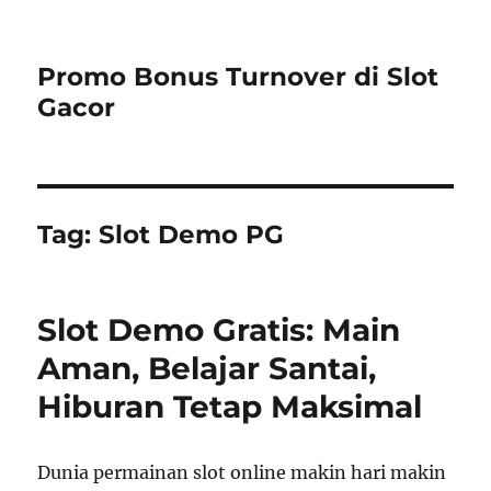
Promo Bonus Turnover di Slot
Gacor
Tag:
Slot Demo PG
Slot Demo Gratis: Main
Aman, Belajar Santai,
Hiburan Tetap Maksimal
Dunia permainan slot online makin hari makin