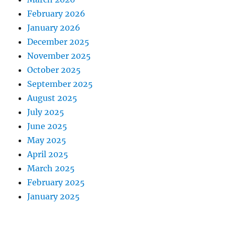
February 2026
January 2026
December 2025
November 2025
October 2025
September 2025
August 2025
July 2025
June 2025
May 2025
April 2025
March 2025
February 2025
January 2025