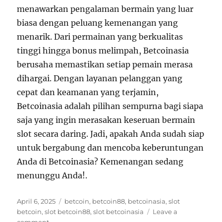
menawarkan pengalaman bermain yang luar
biasa dengan peluang kemenangan yang
menarik. Dari permainan yang berkualitas
tinggi hingga bonus melimpah, Betcoinasia
berusaha memastikan setiap pemain merasa
dihargai. Dengan layanan pelanggan yang
cepat dan keamanan yang terjamin,
Betcoinasia adalah pilihan sempurna bagi siapa
saja yang ingin merasakan keseruan bermain
slot secara daring. Jadi, apakah Anda sudah siap
untuk bergabung dan mencoba keberuntungan
Anda di Betcoinasia? Kemenangan sedang
menunggu Anda!.
Posted
Tags
April 6, 2025
betcoin
,
betcoin88
,
betcoinasia
,
slot
on
betcoin
,
slot betcoin88
,
slot betcoinasia
Leave a
on