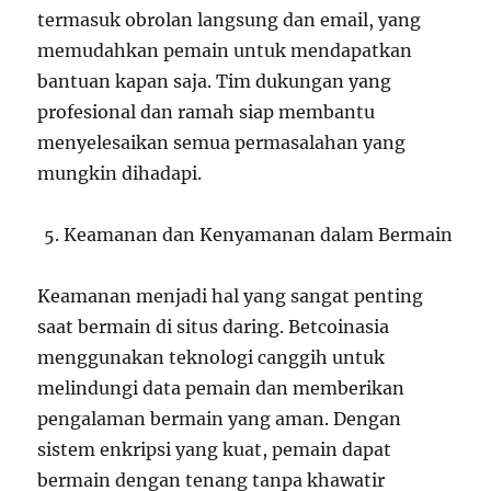
termasuk obrolan langsung dan email, yang
memudahkan pemain untuk mendapatkan
bantuan kapan saja. Tim dukungan yang
profesional dan ramah siap membantu
menyelesaikan semua permasalahan yang
mungkin dihadapi.
Keamanan dan Kenyamanan dalam Bermain
Keamanan menjadi hal yang sangat penting
saat bermain di situs daring. Betcoinasia
menggunakan teknologi canggih untuk
melindungi data pemain dan memberikan
pengalaman bermain yang aman. Dengan
sistem enkripsi yang kuat, pemain dapat
bermain dengan tenang tanpa khawatir