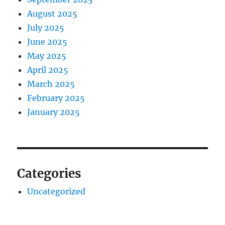
August 2025
July 2025
June 2025
May 2025
April 2025
March 2025
February 2025
January 2025
Categories
Uncategorized