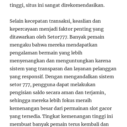
tinggi, situs ini sangat direkomendasikan.
Selain kecepatan transaksi, keaslian dan
kepercayaan menjadi faktor penting yang
ditawarkan oleh Setor777. Banyak pemain
mengaku bahwa mereka mendapatkan
pengalaman bermain yang lebih
menyenangkan dan menguntungkan karena
sistem yang transparan dan layanan pelanggan
yang responsif. Dengan mengandalkan sistem
setor 777, pengguna dapat melakukan
pengisian saldo secara aman dan terjamin,
sehingga mereka lebih fokus meraih
kemenangan besar dari permainan slot gacor
yang tersedia. Tingkat kemenangan tinggi ini
membuat banyak pemain terus kembali dan