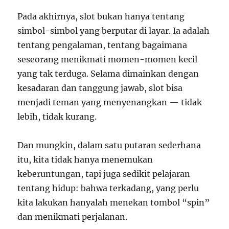
Pada akhirnya, slot bukan hanya tentang
simbol-simbol yang berputar di layar. Ia adalah
tentang pengalaman, tentang bagaimana
seseorang menikmati momen-momen kecil
yang tak terduga. Selama dimainkan dengan
kesadaran dan tanggung jawab, slot bisa
menjadi teman yang menyenangkan — tidak
lebih, tidak kurang.
Dan mungkin, dalam satu putaran sederhana
itu, kita tidak hanya menemukan
keberuntungan, tapi juga sedikit pelajaran
tentang hidup: bahwa terkadang, yang perlu
kita lakukan hanyalah menekan tombol “spin”
dan menikmati perjalanan.