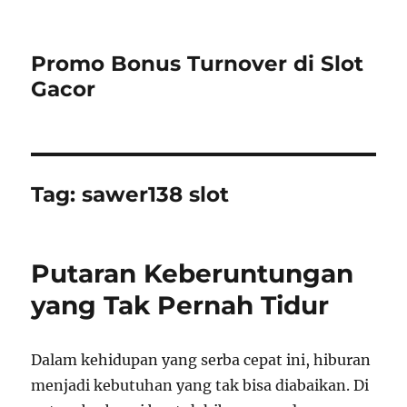
Promo Bonus Turnover di Slot
Gacor
Tag:
sawer138 slot
Putaran Keberuntungan
yang Tak Pernah Tidur
Dalam kehidupan yang serba cepat ini, hiburan
menjadi kebutuhan yang tak bisa diabaikan. Di