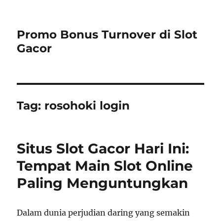
Promo Bonus Turnover di Slot
Gacor
Tag:
rosohoki login
Situs Slot Gacor Hari Ini:
Tempat Main Slot Online
Paling Menguntungkan
Dalam dunia perjudian daring yang semakin