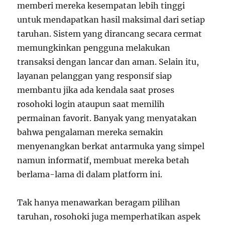
memberi mereka kesempatan lebih tinggi
untuk mendapatkan hasil maksimal dari setiap
taruhan. Sistem yang dirancang secara cermat
memungkinkan pengguna melakukan
transaksi dengan lancar dan aman. Selain itu,
layanan pelanggan yang responsif siap
membantu jika ada kendala saat proses
rosohoki login ataupun saat memilih
permainan favorit. Banyak yang menyatakan
bahwa pengalaman mereka semakin
menyenangkan berkat antarmuka yang simpel
namun informatif, membuat mereka betah
berlama-lama di dalam platform ini.
Tak hanya menawarkan beragam pilihan
taruhan, rosohoki juga memperhatikan aspek