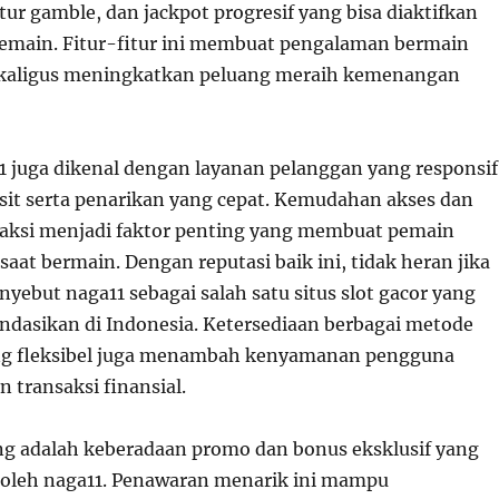
fitur gamble, dan jackpot progresif yang bisa diaktifkan
 pemain. Fitur-fitur ini membuat pengalaman bermain
ekaligus meningkatkan peluang meraih kemenangan
11 juga dikenal dengan layanan pelanggan yang responsif
sit serta penarikan yang cepat. Kemudahan akses dan
aksi menjadi faktor penting yang membuat pemain
at bermain. Dengan reputasi baik ini, tidak heran jika
yebut naga11 sebagai salah satu situs slot gacor yang
ndasikan di Indonesia. Ketersediaan berbagai metode
g fleksibel juga menambah kenyamanan pengguna
 transaksi finansial.
ng adalah keberadaan promo dan bonus eksklusif yang
 oleh naga11. Penawaran menarik ini mampu