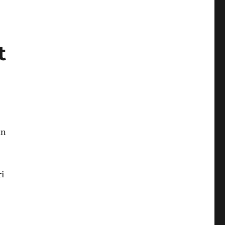
t
an
i