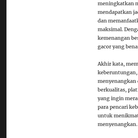
meningkatkan m
mendapatkan jac
dan memanfaatka
maksimal. Denga
kemenangan besa
gacor yang bena
Akhir kata, memi
keberuntungan, 
menyenangkan d
berkualitas, pl
yang ingin mera
para pencari keb
untuk menikmat
menyenangkan.