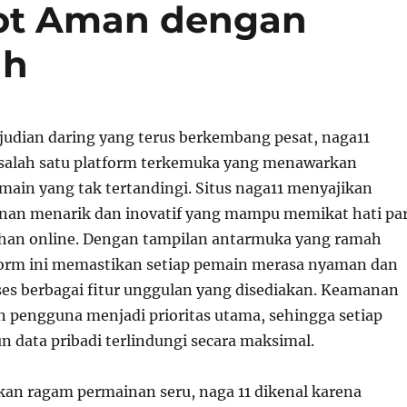
Slot Aman dengan
ah
judian daring yang terus berkembang pesat, naga11
salah satu platform terkemuka yang menawarkan
ain yang tak tertandingi. Situs naga11 menyajikan
nan menarik dan inovatif yang mampu memikat hati pa
han online. Dengan tampilan antarmuka yang ramah
form ini memastikan setiap pemain merasa nyaman dan
s berbagai fitur unggulan yang disediakan. Keamanan
pengguna menjadi prioritas utama, sehingga setiap
n data pribadi terlindungi secara maksimal.
an ragam permainan seru, naga 11 dikenal karena