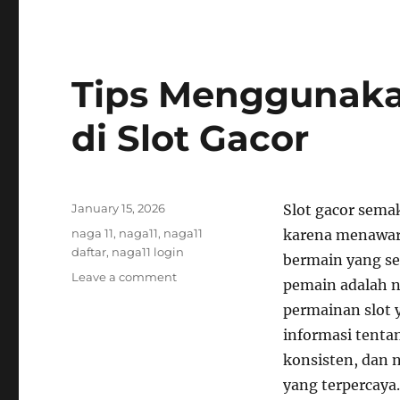
Tips Menggunaka
di Slot Gacor
Posted
January 15, 2026
Slot gacor sema
on
Tags
naga 11
,
naga11
,
naga11
karena menawar
daftar
,
naga11 login
bermain yang se
on
Leave a comment
pemain adalah n
Tips
permainan slot
Menggunakan
Strategi
informasi tenta
D’Alembert
konsisten, dan 
di
yang terpercaya.
Slot