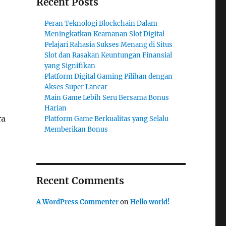
Recent Posts
Peran Teknologi Blockchain Dalam
Meningkatkan Keamanan Slot Digital
Pelajari Rahasia Sukses Menang di Situs
Slot dan Rasakan Keuntungan Finansial
yang Signifikan
Platform Digital Gaming Pilihan dengan
Akses Super Lancar
Main Game Lebih Seru Bersama Bonus
Harian
ra
Platform Game Berkualitas yang Selalu
Memberikan Bonus
Recent Comments
A WordPress Commenter
on
Hello world!