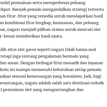
odal permainan serta memperbesar peluang
kpot. Banyak pemain mengandalkan strategi tertentu
n fitur-fitur yang tersedia untuk mendapatkan hasil
n kombinasi fitur lengkap, keamanan, dan peluang
r, naga11 menjadi pilihan utama untuk mencari slot
r-benar memberikan hasil nyata.
lih situs slot gacor seperti naga11 tidak hanya soal
tetapi juga tentang pengalaman bermain yang
an aman. Dengan berbagai fitur menarik dan layanan
atform ini mampu memenuhi kebutuhan setiap pemain
sakan sensasi kemenangan yang konsisten. Jadi, bagi
eruntungan, naga11 adalah salah satu destinasi terbaik
i permainan slot yang menguntungkan dan