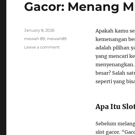
Gacor: Menang M
Posted
January 8, 2026
Apakah kamu se
on
Tags
mewah 89
,
mewah89
kemenangan bes
on
Leave a comment
adalah pilihan 
Raih
yang mencari k
Kemenangan
menyenangkan. 
Besar
dengan
besar? Salah sa
Slot
seperti yang bi
Gacor:
Menang
Mudah
dan
Apa Itu Slo
Seru
Sebelum melangka
slot gacor. “Gac