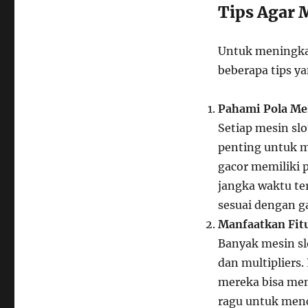
Tips Agar 
Untuk meningka
beberapa tips y
Pahami Pola Mes
Setiap mesin slo
penting untuk 
gacor memiliki 
jangka waktu te
sesuai dengan 
Manfaatkan Fit
Banyak mesin sl
dan multipliers.
mereka bisa me
ragu untuk menc