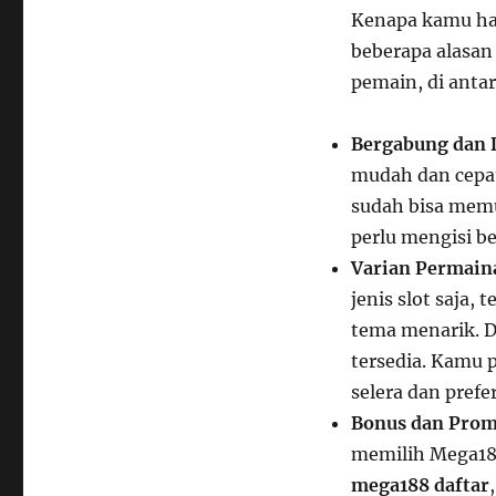
Kenapa kamu ha
beberapa alasan
pemain, di anta
Bergabung dan 
mudah dan cepa
sudah bisa memu
perlu mengisi b
Varian Permain
jenis slot saja,
tema menarik. D
tersedia. Kamu
selera dan prefe
Bonus dan Prom
memilih Mega188
mega188 daftar