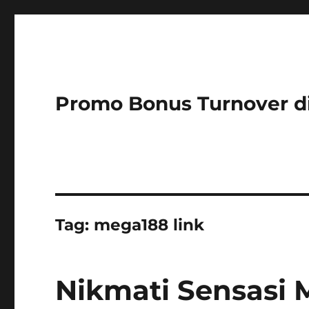
Promo Bonus Turnover di
Tag:
mega188 link
Nikmati Sensasi