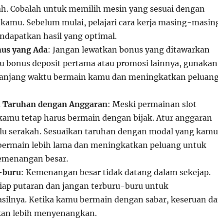
ah. Cobalah untuk memilih mesin yang sesuai dengan
kamu. Sebelum mulai, pelajari cara kerja masing-masin
dapatkan hasil yang optimal.
us yang Ada
: Jangan lewatkan bonus yang ditawarkan
tu bonus deposit pertama atau promosi lainnya, gunakan
njang waktu bermain kamu dan meningkatkan peluan
n Taruhan dengan Anggaran
: Meski permainan slot
amu tetap harus bermain dengan bijak. Atur anggaran
alu serakah. Sesuaikan taruhan dengan modal yang kamu
a bermain lebih lama dan meningkatkan peluang untuk
menangan besar.
-buru
: Kemenangan besar tidak datang dalam sekejap.
etiap putaran dan jangan terburu-buru untuk
ilnya. Ketika kamu bermain dengan sabar, keseruan d
akan lebih menyenangkan.