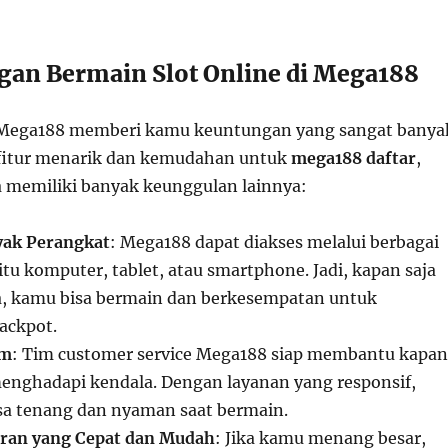
gan Bermain Slot Online di Mega188
i Mega188 memberi kamu keuntungan yang sangat banya
 fitur menarik dan kemudahan untuk
mega188 daftar
,
ga memiliki banyak keunggulan lainnya:
yak Perangkat
: Mega188 dapat diakses melalui berbagai
itu komputer, tablet, atau smartphone. Jadi, kapan saja
a, kamu bisa bermain dan berkesempatan untuk
ackpot.
am
: Tim customer service Mega188 siap membantu kapan
menghadapi kendala. Dengan layanan yang responsif,
a tenang dan nyaman saat bermain.
ran yang Cepat dan Mudah
: Jika kamu menang besar,