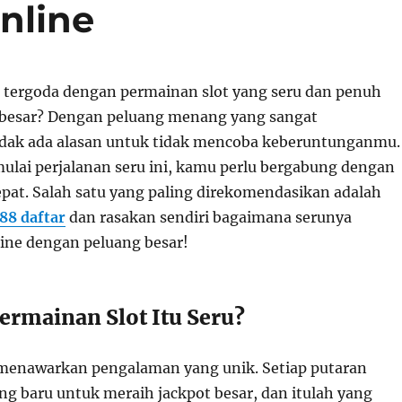
nline
k tergoda dengan permainan slot yang seru dan penuh
 besar? Dengan peluang menang yang sangat
idak ada alasan untuk tidak mencoba keberuntunganmu.
ulai perjalanan seru ini, kamu perlu bergabung dengan
epat. Salah satu yang paling direkomendasikan adalah
88 daftar
dan rasakan sendiri bagaimana serunya
line dengan peluang besar!
ermainan Slot Itu Seru?
menawarkan pengalaman yang unik. Setiap putaran
 baru untuk meraih jackpot besar, dan itulah yang