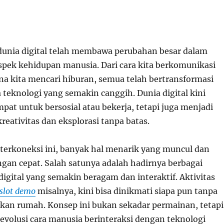
unia digital telah membawa perubahan besar dalam
pek kehidupan manusia. Dari cara kita berkomunikasi
a kita mencari hiburan, semua telah bertransformasi
 teknologi yang semakin canggih. Dunia digital kini
at untuk bersosial atau bekerja, tetapi juga menjadi
kreativitas dan eksplorasi tanpa batas.
 terkoneksi ini, banyak hal menarik yang muncul dan
an cepat. Salah satunya adalah hadirnya berbagai
igital yang semakin beragam dan interaktif. Aktivitas
slot demo
misalnya, kini bisa dinikmati siapa pun tanpa
kan rumah. Konsep ini bukan sekadar permainan, tetapi
 evolusi cara manusia berinteraksi dengan teknologi