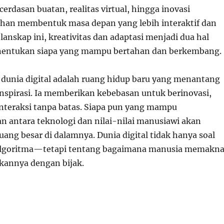
erdasan buatan, realitas virtual, hingga inovasi
ahan membentuk masa depan yang lebih interaktif dan
lanskap ini, kreativitas dan adaptasi menjadi dua hal
entukan siapa yang mampu bertahan dan berkembang.
dunia digital adalah ruang hidup baru yang menantang
nspirasi. Ia memberikan kebebasan untuk berinovasi,
rinteraksi tanpa batas. Siapa pun yang mampu
antara teknologi dan nilai-nilai manusiawi akan
ng besar di dalamnya. Dunia digital tidak hanya soal
algoritma—tetapi tentang bagaimana manusia memakna
kannya dengan bijak.