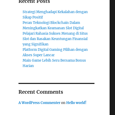
Recent Posts
Strategi Menghadapi Kekalahan dengan
Sikap Positif
Peran Teknologi Blockchain Dalam
Meningkatkan Keamanan Slot Digital
Pelajari Rahasia Sukses Menang di Situs
Slot dan Rasakan Keuntungan Finansial
yang Signifikan
Platform Digital Gaming Pilihan dengan
Akses Super Lancar
Main Game Lebih Seru Bersama Bonus
Harian
Recent Comments
A WordPress Commenter
on
Hello world!