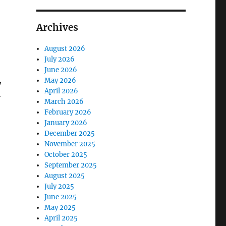
Archives
August 2026
July 2026
,
June 2026
,
May 2026
April 2026
i
March 2026
February 2026
January 2026
December 2025
November 2025
October 2025
September 2025
August 2025
July 2025
June 2025
May 2025
April 2025