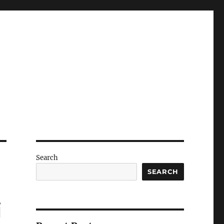
Search
SEARCH
i