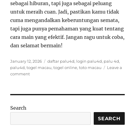
sebagai hiburan, tapi juga sebagai peluang
untuk meraih cuan. Jadi, pastikan kamu tidak
cuma mengandalkan keberuntungan semata,
tapi juga punya pemahaman yang kuat tentang
cara main yang efektif. Jangan ragu untuk coba,
dan selamat bermain!
Posted
Tags
January 12, 2026
daftar palu4d
,
login palu4d
,
palu 4d
,
on
palu4d
,
togel macau
,
togel online
,
toto macau
Leave a
on
comment
Main
Toto
Online:
Cara
Cuan
Search
Cepat
dengan
SEARCH
Prediksi
Togel