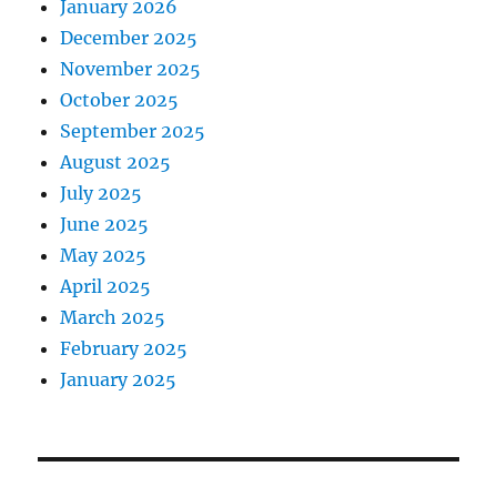
January 2026
December 2025
November 2025
October 2025
September 2025
August 2025
July 2025
June 2025
May 2025
April 2025
March 2025
February 2025
January 2025