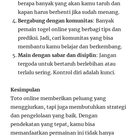
berapa banyak yang akan kamu taruh dan
kapan harus berhenti jika sudah menang.
Bergabung dengan komunitas
: Banyak
pemain togel online yang berbagi tips dan
prediksi. Jadi, cari komunitas yang bisa
membantu kamu belajar dan berkembang.
Main dengan sabar dan disiplin
: Jangan
tergoda untuk bertaruh berlebihan atau
terlalu sering. Kontrol diri adalah kunci.
Kesimpulan
Toto online memberikan peluang yang
menggiurkan, tapi juga membutuhkan strategi
dan pengelolaan yang baik. Dengan
pendekatan yang tepat, kamu bisa
memanfaatkan permainan ini tidak hanya