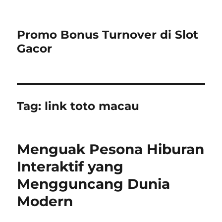
Promo Bonus Turnover di Slot
Gacor
Tag:
link toto macau
Menguak Pesona Hiburan
Interaktif yang
Mengguncang Dunia
Modern