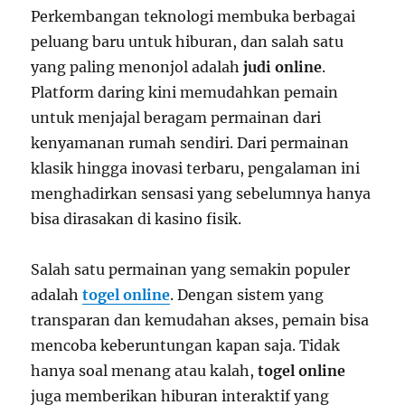
Perkembangan teknologi membuka berbagai
peluang baru untuk hiburan, dan salah satu
yang paling menonjol adalah
judi online
.
Platform daring kini memudahkan pemain
untuk menjajal beragam permainan dari
kenyamanan rumah sendiri. Dari permainan
klasik hingga inovasi terbaru, pengalaman ini
menghadirkan sensasi yang sebelumnya hanya
bisa dirasakan di kasino fisik.
Salah satu permainan yang semakin populer
adalah
togel online
. Dengan sistem yang
transparan dan kemudahan akses, pemain bisa
mencoba keberuntungan kapan saja. Tidak
hanya soal menang atau kalah,
togel online
juga memberikan hiburan interaktif yang