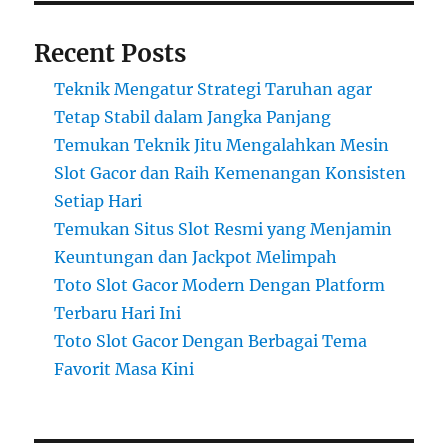
Recent Posts
Teknik Mengatur Strategi Taruhan agar
Tetap Stabil dalam Jangka Panjang
Temukan Teknik Jitu Mengalahkan Mesin
Slot Gacor dan Raih Kemenangan Konsisten
Setiap Hari
Temukan Situs Slot Resmi yang Menjamin
Keuntungan dan Jackpot Melimpah
Toto Slot Gacor Modern Dengan Platform
Terbaru Hari Ini
Toto Slot Gacor Dengan Berbagai Tema
Favorit Masa Kini