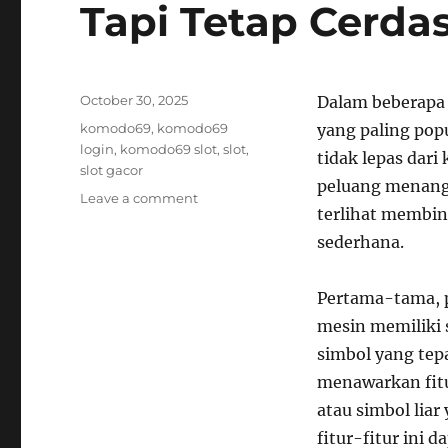
Tapi Tetap Cerda
Posted
October 30, 2025
Dalam beberapa 
on
Tags
komodo69
,
komodo69
yang paling pop
login
,
komodo69 slot
,
slot
,
tidak lepas dari
slot gacor
peluang menang
on
Leave a comment
terlihat membin
Serunya
Main
sederhana.
Slot:
Panduan
Pertama-tama, p
Santai
Tapi
mesin memiliki 
Tetap
simbol yang te
Cerdas
menawarkan fitu
untuk
Pemula
atau simbol li
fitur-fitur ini