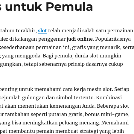
s untuk Pemula
tahun terakhir,
slot
telah menjadi salah satu permainan
uler di kalangan penggemar
judi online
. Popularitasnya
 kesederhanaan permainan ini, grafis yang menarik, sert
 yang menggoda. Bagi pemula, dunia slot mungkin
gungkan, tetapi sebenarnya prinsip dasarnya cukup
enting untuk memahami cara kerja mesin slot. Setiap
sejumlah gulungan dan simbol tertentu. Kombinasi
pat akan menentukan kemenangan Anda. Beberapa slot
r tambahan seperti putaran gratis, bonus mini-game,
ar yang bisa meningkatkan peluang menang. Memahami
 dapat membantu pemain membuat strategi yang lebih