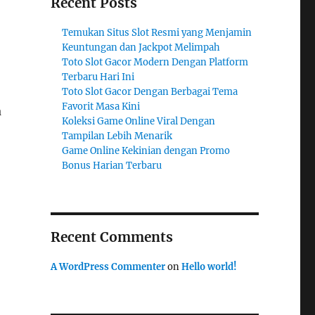
Recent Posts
Temukan Situs Slot Resmi yang Menjamin
Keuntungan dan Jackpot Melimpah
Toto Slot Gacor Modern Dengan Platform
Terbaru Hari Ini
Toto Slot Gacor Dengan Berbagai Tema
Favorit Masa Kini
a
Koleksi Game Online Viral Dengan
Tampilan Lebih Menarik
Game Online Kekinian dengan Promo
Bonus Harian Terbaru
Recent Comments
A WordPress Commenter
on
Hello world!