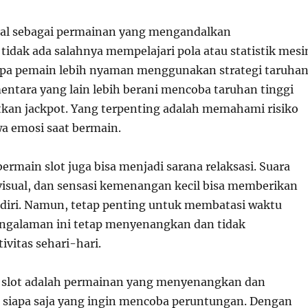
nal sebagai permainan yang mengandalkan
tidak ada salahnya mempelajari pola atau statistik mesi
apa pemain lebih nyaman menggunakan strategi taruha
mentara yang lain lebih berani mencoba taruhan tinggi
an jackpot. Yang terpenting adalah memahami risiko
wa emosi saat bermain.
bermain slot juga bisa menjadi sarana relaksasi. Suara
visual, dan sensasi kemenangan kecil bisa memberikan
diri. Namun, tetap penting untuk membatasi waktu
ngalaman ini tetap menyenangkan dan tidak
vitas sehari-hari.
 slot adalah permainan yang menyenangkan dan
siapa saja yang ingin mencoba peruntungan. Dengan