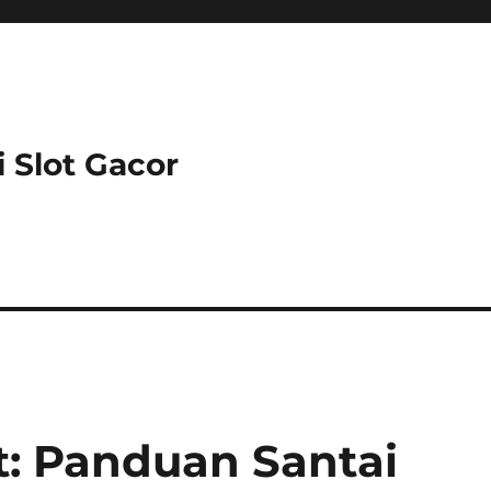
 Slot Gacor
t: Panduan Santai