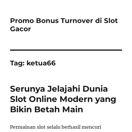
Promo Bonus Turnover di Slot
Gacor
Tag:
ketua66
Serunya Jelajahi Dunia
Slot Online Modern yang
Bikin Betah Main
Permainan slot selalu berhasil mencuri