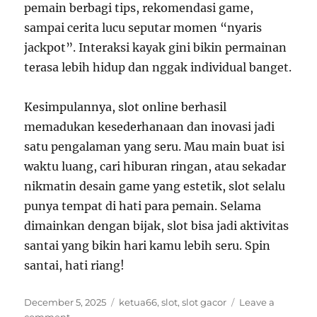
pemain berbagi tips, rekomendasi game,
sampai cerita lucu seputar momen “nyaris
jackpot”. Interaksi kayak gini bikin permainan
terasa lebih hidup dan nggak individual banget.
Kesimpulannya, slot online berhasil
memadukan kesederhanaan dan inovasi jadi
satu pengalaman yang seru. Mau main buat isi
waktu luang, cari hiburan ringan, atau sekadar
nikmatin desain game yang estetik, slot selalu
punya tempat di hati para pemain. Selama
dimainkan dengan bijak, slot bisa jadi aktivitas
santai yang bikin hari kamu lebih seru. Spin
santai, hati riang!
Posted
Tags
December 5, 2025
ketua66
,
slot
,
slot gacor
Leave a
on
on