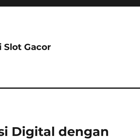
 Slot Gacor
i Digital dengan