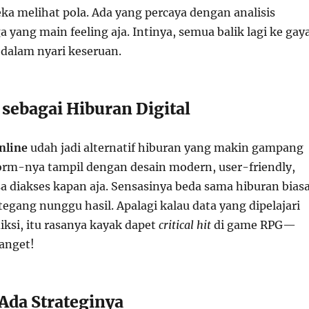
 melihat pola. Ada yang percaya dengan analisis
ga yang main feeling aja. Intinya, semua balik lagi ke gay
dalam nyari keseruan.
 sebagai Hiburan Digital
online
udah jadi alternatif hiburan yang makin gampang
form-nya tampil dengan desain modern, user-friendly,
sa diakses kapan aja. Sensasinya beda sama hiburan biasa
tegang nunggu hasil. Apalagi kalau data yang dipelajari
iksi, itu rasanya kayak dapet
critical hit
di game RPG—
anget!
 Ada Strateginya