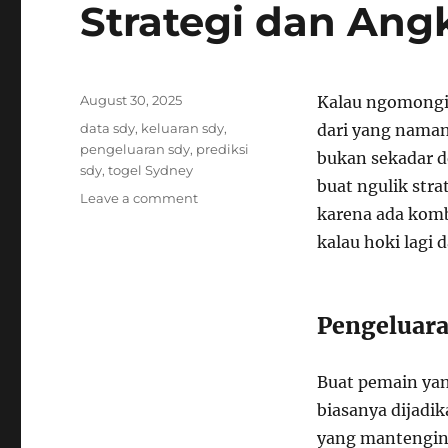
Strategi dan Ang
Posted
August 30, 2025
Kalau ngomongin
on
Tags
data sdy
,
keluaran sdy
,
dari yang naman
pengeluaran sdy
,
prediksi
bukan sekadar d
sdy
,
togel Sydney
buat ngulik stra
on
Leave a comment
karena ada komb
Menikmati
Sensasi
kalau hoki lagi 
Digital
dengan
Strategi
Pengeluara
dan
Angka
Buat pemain ya
biasanya dijadik
yang mantengin 