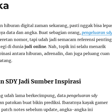
ka
 hiburan digital zaman sekarang, pasti nggak bisa lepa
ya data dan angka. Buat sebagian orang,
pengeluaran sd
eretan nomor, tapi udah jadi semacam referensi penting
tegi di dunia
judi online
. Nah, topik ini selalu menarik
inasi antara hiburan, adrenalin, dan juga peluang cuan
datang.
n SDY Jadi Sumber Inspirasi
ng udah lama berkecimpung, data
pengeluaran sdy
an patokan buat bikin prediksi. Ibaratnya kayak gamer
patch notes sebelum update, angka-angka ini