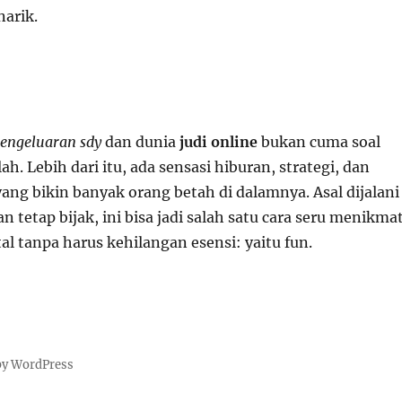
arik.
engeluaran sdy
dan dunia
judi online
bukan cuma soal
h. Lebih dari itu, ada sensasi hiburan, strategi, dan
 yang bikin banyak orang betah di dalamnya. Asal dijalani
n tetap bijak, ini bisa jadi salah satu cara seru menikmat
tal tanpa harus kehilangan esensi: yaitu fun.
by WordPress