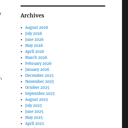
a
Archives
August 2026
July 2026
June 2026
May 2026
April 2026
March 2026
February 2026
January 2026
December 2025
,
November 2025
October 2025
September 2025
August 2025
July 2025
June 2025
May 2025
April 2025