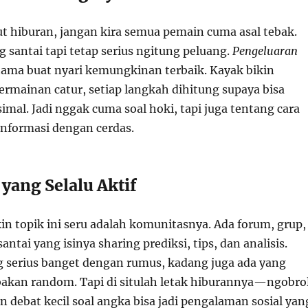
t hiburan, jangan kira semua pemain cuma asal tebak.
 santai tapi tetap serius ngitung peluang.
Pengeluaran
tama buat nyari kemungkinan terbaik. Kayak bikin
ermainan catur, setiap langkah dihitung supaya bisa
imal. Jadi nggak cuma soal hoki, tapi juga tentang cara
nformasi dengan cerdas.
yang Selalu Aktif
kin topik ini seru adalah komunitasnya. Ada forum, grup,
antai yang isinya sharing prediksi, tips, dan analisis.
 serius banget dengan rumus, kadang juga ada yang
bakan random. Tapi di situlah letak hiburannya—ngobrol
 debat kecil soal angka bisa jadi pengalaman sosial yan