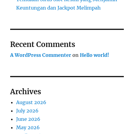
Keuntungan dan Jackpot Melimpah
Recent Comments
A WordPress Commenter
on
Hello world!
Archives
August 2026
July 2026
June 2026
May 2026