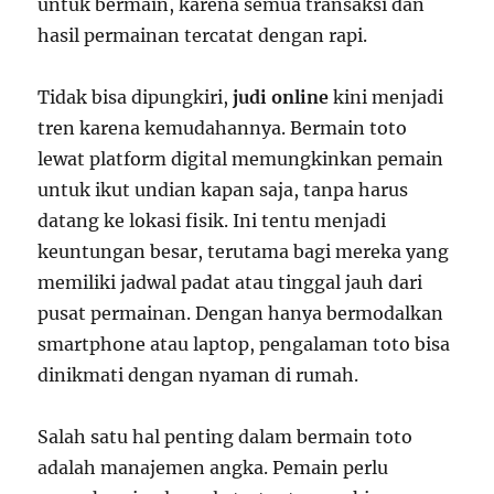
untuk bermain, karena semua transaksi dan
hasil permainan tercatat dengan rapi.
Tidak bisa dipungkiri,
judi online
kini menjadi
tren karena kemudahannya. Bermain toto
lewat platform digital memungkinkan pemain
untuk ikut undian kapan saja, tanpa harus
datang ke lokasi fisik. Ini tentu menjadi
keuntungan besar, terutama bagi mereka yang
memiliki jadwal padat atau tinggal jauh dari
pusat permainan. Dengan hanya bermodalkan
smartphone atau laptop, pengalaman toto bisa
dinikmati dengan nyaman di rumah.
Salah satu hal penting dalam bermain toto
adalah manajemen angka. Pemain perlu