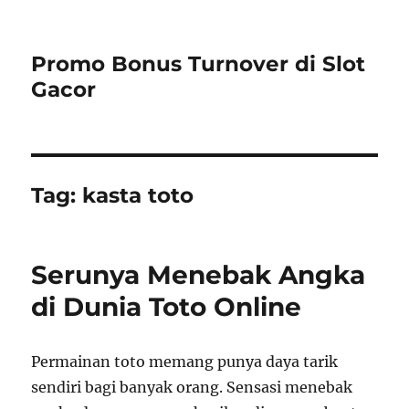
Promo Bonus Turnover di Slot
Gacor
Tag:
kasta toto
Serunya Menebak Angka
di Dunia Toto Online
Permainan toto memang punya daya tarik
sendiri bagi banyak orang. Sensasi menebak