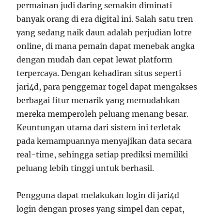
permainan judi daring semakin diminati
banyak orang di era digital ini. Salah satu tren
yang sedang naik daun adalah perjudian lotre
online, di mana pemain dapat menebak angka
dengan mudah dan cepat lewat platform
terpercaya. Dengan kehadiran situs seperti
jari4d, para penggemar togel dapat mengakses
berbagai fitur menarik yang memudahkan
mereka memperoleh peluang menang besar.
Keuntungan utama dari sistem ini terletak
pada kemampuannya menyajikan data secara
real-time, sehingga setiap prediksi memiliki
peluang lebih tinggi untuk berhasil.
Pengguna dapat melakukan login di jari4d
login dengan proses yang simpel dan cepat,