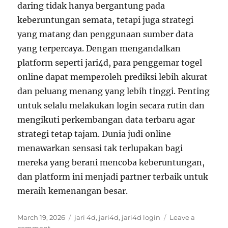
daring tidak hanya bergantung pada
keberuntungan semata, tetapi juga strategi
yang matang dan penggunaan sumber data
yang terpercaya. Dengan mengandalkan
platform seperti jari4d, para penggemar togel
online dapat memperoleh prediksi lebih akurat
dan peluang menang yang lebih tinggi. Penting
untuk selalu melakukan login secara rutin dan
mengikuti perkembangan data terbaru agar
strategi tetap tajam. Dunia judi online
menawarkan sensasi tak terlupakan bagi
mereka yang berani mencoba keberuntungan,
dan platform ini menjadi partner terbaik untuk
meraih kemenangan besar.
Posted
Tags
March 19, 2026
jari 4d
,
jari4d
,
jari4d login
Leave a
on
on